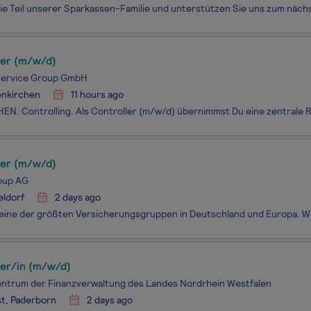
ler (m/w/d)
 Service Group GmbH
enkirchen
11 hours ago
ler (m/w/d)
oup AG
eldorf
2 days ago
ler/in (m/w/d)
ntrum der Finanzverwaltung des Landes Nordrhein Westfalen
t, Paderborn
2 days ago