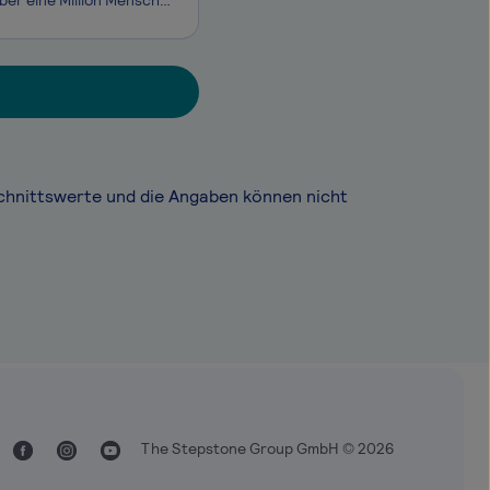
Die Stadtwerke Düsseldorf AG sind der Energie- und Wasserversorger für weit über eine Million Menschen in Düsseldorf und den angrenzenden Regionen. Immer nah am Kunden arbeiten wir in den Sparten Strom, Erdgas, Fernwärme, Trinkwasser sowie erneuerbare Energien und Entsorgung. Als einer der größten A
chnittswerte und die Angaben können nicht
The Stepstone Group GmbH © 2026