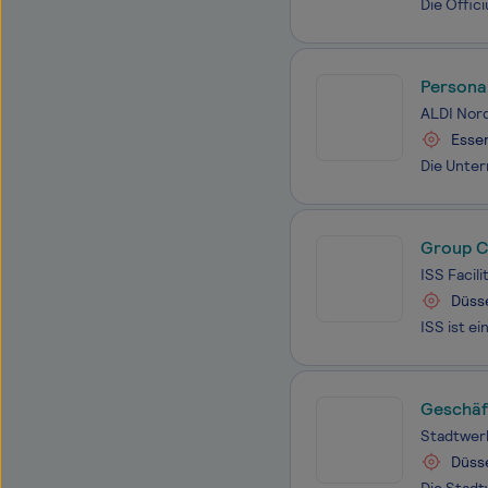
Personal
ALDI Nor
Esse
Group C
ISS Facil
Düss
Geschäf
Stadtwer
Düss