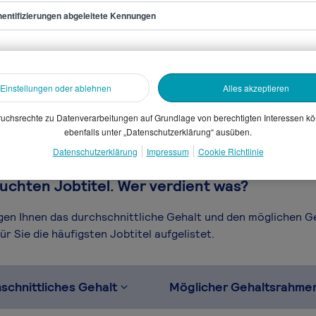
entifizierungen abgeleitete Kennungen
r/in
sammelten Daten. Dein
en, Branche, Selbstständigkeit
Einstellungen oder ablehnen
Alles akzeptieren
gütungssystems.
uchsrechte zu Datenverarbeitungen auf Grundlage von berechtigten Interessen k
ebenfalls unter „Datenschutzerklärung“ ausüben.
Datenschutzerklärung
Impressum
Cookie Richtlinie
uchten Jobtitel. Wer verdient was?
igen Ihnen das durchschnittliche Gehalt und den möglichen 
r Sie die häufigsten Jobtitel aufgelistet.
schnittliches Gehalt
Möglicher Gehaltsrahme