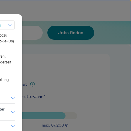
h
Jobs finden
ot zu
okie-IDs)
fen,
ederzeit
eitung
Mediangehalt
.300
€
brutto/Jahr *
ber
max.
67.200
€