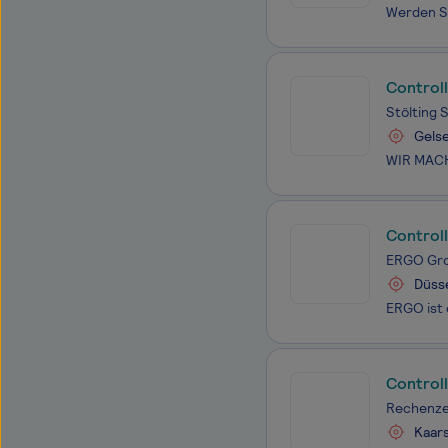
Control
Stölting
Gels
Control
ERGO Gr
Düss
Control
Rechenze
Kaars