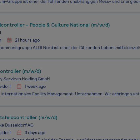
controller - People & Culture National (m/w/d)
d
n
21 hours ago
ontroller (m/w/d)
ity Services Holding GmbH
eldorf
1 week ago
tsfeldcontroller (m/w/d)
ke Düsseldorf AG
eldorf
3 days ago