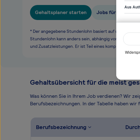
Aus Auth
Gehaltsplaner starten
Jobs für Controlle
* Der angegebene Stundenlohn basiert auf unseren ge
Stundenlohn kann anders sein, abhängig von Überstund
und Zusatzleistungen. Er ist Teil eines komplexen Ver
Widerspr
Gehaltsübersicht für die meist ges
Was können Sie in Ihrem Job verdienen? Wir ze
Berufsbezeichnungen. In der Tabelle haben wir fü
Berufsbezeichnung
Durch