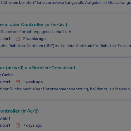
erin oder Controller (m/w/div.)
Diabetes-Forschungsgesellschaft e.V.
eldorf
2 weeks ago
ler (m/w/d) als Berater/Consultant
ce GmbH
eldorf
1 week ago
Controller (m/w/d)
 GmbH
eldorf
7 days ago