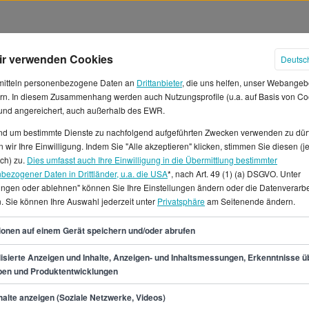
ir verwenden Cookies
Deutsc
mitteln personenbezogene Daten an
Drittanbieter
, die uns helfen, unser Webangeb
rn. In diesem Zusammenhang werden auch Nutzungsprofile (u.a. auf Basis von Co
 und angereichert, auch außerhalb des EWR.
und um bestimmte Dienste zu nachfolgend aufgeführten Zwecken verwenden zu dür
 wir Ihre Einwilligung. Indem Sie "Alle akzeptieren" klicken, stimmen Sie diesen (j
 Duisburg
ich) zu.
Dies umfasst auch Ihre Einwilligung in die Übermittlung bestimmter
bezogener Daten in Drittländer, u.a. die USA
*, nach Art. 49 (1) (a) DSGVO. Unter
lungen oder ablehnen" können Sie Ihre Einstellungen ändern oder die Datenverarb
isburg voraussichtlich bis zu
. Sie können Ihre Auswahl jederzeit unter
Privatsphäre
am Seitenende ändern.
Gehalt von mindestens 48.400
6.300 €. Damit verdienst du
56
ionen auf einem Gerät speichern und/oder abrufen
e.*In Duisburg gibt es für den
ügbare Stellen.Unter diesen 77
isierte Anzeigen und Inhalte, Anzeigen- und Inhaltsmessungen, Erkenntnisse ü
pen und Produktentwicklungen
 kannst du sowohl Praktika
lzeitjobs finden.
min.
48.400
€
alte anzeigen (Soziale Netzwerke, Videos)