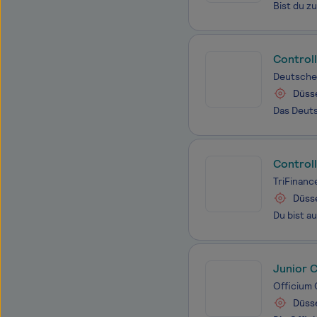
Controll
Deutsche 
Düss
Control
TriFinan
Düss
Junior 
Officium
Düss