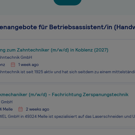
lenangebote für Betriebsassistent/in (Hand
ung zum Zahntechniker (m/w/d) in Koblenz (2027)
ahntechnik GmbH
enz
1 week ago
kmechaniker (m/w/d) - Fachrichtung Zerspanungstechnik
 GmbH
4 Melle
2 weeks ago