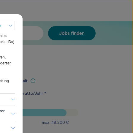
h
Jobs finden
ot zu
okie-IDs)
fen,
ederzeit
eitung
Mediangehalt
.800
€
brutto/Jahr *
ber
max.
48.200
€