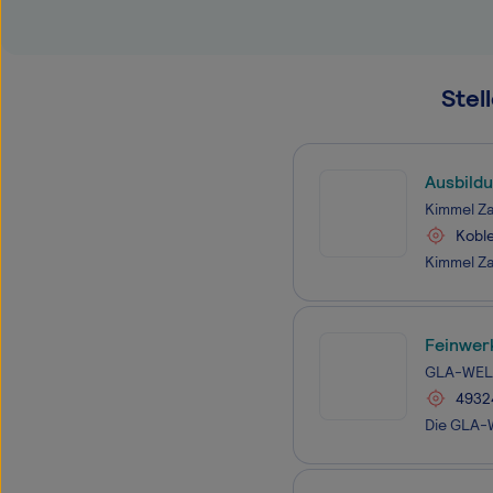
Stel
Ausbild
Kimmel Z
Kobl
Feinwer
GLA-WEL
4932