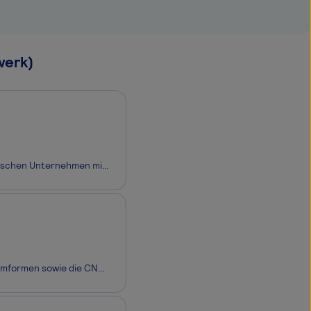
werk)
Kimmel Zahntechnik ist seit 1925 aktiv und hat sich seitdem zu einem mittelständischen Unternehmen mit vier Standorten entwickelt, das sich durch Fairness im Umgang mit Mitarbeitern, Kunden und Lieferanten auszeichnet. Wir sind uns der Verantwortung für unsere Regionen und den Wirtschaftsstandort De
Die GLA-WEL GmbH in 49324 Melle ist spezialisiert auf das Laserschneiden und Umformen sowie die CNC-gesteuerte Bearbeitung von Stahl, Edelstahl und Aluminium. Wir beliefern vorrangig Industrie- und Handels-Kunden, aber auch Auftraggeber der öffentlichen Hand und Privatkunden mit kompletten Produktlö