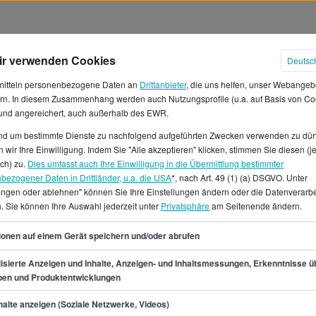
ir verwenden Cookies
Deutsc
mitteln personenbezogene Daten an
Drittanbieter
, die uns helfen, unser Webangeb
rn. In diesem Zusammenhang werden auch Nutzungsprofile (u.a. auf Basis von Co
 und angereichert, auch außerhalb des EWR.
und um bestimmte Dienste zu nachfolgend aufgeführten Zwecken verwenden zu dür
ndwerk) Gehälter in Deutschland
 wir Ihre Einwilligung. Indem Sie "Alle akzeptieren" klicken, stimmen Sie diesen (j
ich) zu.
Dies umfasst auch Ihre Einwilligung in die Übermittlung bestimmter
bezogener Daten in Drittländer, u.a. die USA
*, nach Art. 49 (1) (a) DSGVO. Unter
ein durchschnittliches
lungen oder ablehnen" können Sie Ihre Einstellungen ändern oder die Datenverarb
t von ca. 3.316 € erwarten,
. Sie können Ihre Auswahl jederzeit unter
Privatsphäre
am Seitenende ändern.
ie Gehaltsspanne als
39
n 32.400 € und 48.200 € pro
ionen auf einem Gerät speichern und/oder abrufen
 Städten Bochum, Düsseldorf,
isierte Anzeigen und Inhalte, Anzeigen- und Inhaltsmessungen, Erkenntnisse ü
n für Betriebsassistent/in
pen und Produktentwicklungen
hlandweit 1 offene Jobs für
min.
32.400
€
alte anzeigen (Soziale Netzwerke, Videos)