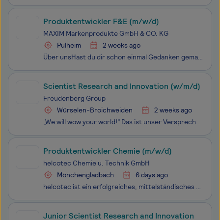
Produktentwickler F&E (m/w/d)
MAXIM Markenprodukte GmbH & CO. KG
Pulheim
2 weeks ago
Über unsHast du dir schon einmal Gedanken gemacht, wo die tollen Pflegeprodukte von dm drogerie-markt, Rossmann, Lidl oder Aldi unter anderem herkommen? Als Europas führender Handelsmarkenproduzent von Kosmetik- und Pflegeprodukten findest du in fast 50.000 Filialen unsere Produkte, das macht uns mä
Scientist Research and Innovation (w/m/d)
Freudenberg Group
Würselen-Broichweiden
2 weeks ago
„We will wow your world!” Das ist unser Versprechen, wenn es um Arbeiten bei Freudenberg geht. Als globaler Technologiekonzern machen wir die Welt nicht nur sauberer, gesünder und komfortabler, sondern bieten unseren 52.000 Mitarbeitenden auch ein vernetztes und vielfältiges Arbeitsumfeld, in dem si
Produktentwickler Chemie (m/w/d)
helcotec Chemie u. Technik GmbH
Mönchengladbach
6 days ago
helcotec ist ein erfolgreiches, mittelständisches und konzernunabhängiges Chemieunternehmen. Wir entwickeln, produzieren und vertreiben hochwertige Spezialprodukte für die Industrie und verbinden erstklassige Qualität mit exzellentem Service sowie fundiertem anwendungstechnischem Know-how.Mit Leiden
Junior Scientist Research and Innovation