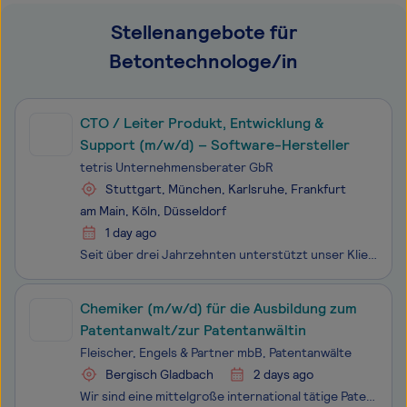
Stellenangebote für
Betontechnologe/in
CTO / Leiter Produkt, Entwicklung &
Support (m/w/d) – Software-Hersteller
tetris Unternehmensberater GbR
Stuttgart, München, Karlsruhe, Frankfurt
am Main, Köln, Düsseldorf
1 day ago
Seit über drei Jahrzehnten unterstützt unser Klient intellior (intellior.com) Unternehmen dabei, ihre geschäftskritischen Prozesse sicher, effizient und zukunftssicher zu managen – mit der mehrfach ausgezeichneten BPM- und GRC-Software Aeneis und einem Beratungsansatz auf Augenhöhe. Seit Januar 2024
Chemiker (m/w/d) für die Ausbildung zum
Patentanwalt/zur Patentanwältin
Fleischer, Engels & Partner mbB, Patentanwälte
Bergisch Gladbach
2 days ago
Wir sind eine mittelgroße international tätige Patentanwaltskanzlei und betreuen Mandanten in allen Bereichen des gewerblichen Rechtsschutzes. An unserem Standort in Bergisch Gladbach, im Einzugsgebiet von Köln, bieten wir eine Stelle für die Ausbildung zum European Patent Attorney, European Tradema