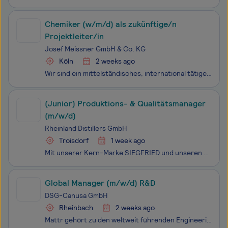
Chemiker (w/m/d) als zukünftige/n
Projektleiter/in
Josef Meissner GmbH & Co. KG
Köln
2 weeks ago
Wir sind ein mittelständisches, international tätiges Ingenieurunternehmen mit 100-jähriger Tradition in der Entwicklung, Planung und dem Bau von Chemieanlagen. Wir suchen zur Verstärkung unserer Projektabteilungen schnellstmöglich eine/n:Chemiker (w/m/d) als zukünftige/n Projektleiter/in
(Junior) Produktions- & Qualitätsmanager
(m/w/d)
Rheinland Distillers GmbH
Troisdorf
1 week ago
Mit unserer Kern-Marke SIEGFRIED und unseren alkoholischen und nicht-alkoholischen Produkten gehören wir, die Rheinland Distillers GmbH, zur Speerspitze der deutschen Spirituosen- & Getränkelandschaft und gelten als eines der innovativsten und kreativsten Unternehmen der Branche. Natürlich ruhen
Global Manager (m/w/d) R&D
DSG-Canusa GmbH
Rheinbach
2 weeks ago
Mattr gehört zu den weltweit führenden Engineering- und Servicedienstleistern für Industrien der Bereiche Mobilität, Infrastruktur und Verkehr. Die Division DSG-Canusa im Geschäftsfeld Connection Technologies entwickelt, produziert und vertreibt an Standorten in Nordamerika, Europa und China innovat