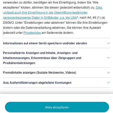
statistischen Erhebungen durch StepStone. Es sind
verwenden zu dürfen, benötigen wir Ihre Einwilligung. Indem Sie "Alle
Durchschnittswerte und die Angaben können nicht
akzeptieren" klicken, stimmen Sie diesen (jederzeit widerruflich) zu.
Dies
umfasst auch Ihre Einwilligung in die Übermittlung bestimmter
einzelnen Stellenangeboten zugeordnet werden.
personenbezogener Daten in Drittländer, u.a. die USA
*, nach Art. 49 (1) (a)
DSGVO. Unter "Einstellungen oder ablehnen" können Sie Ihre Einstellungen
Gehaltsinformationen
Handwerk
ändern oder die Datenverarbeitung ablehnen. Sie können Ihre Auswahl
jederzeit unter
Privatsphäre
am Seitenende ändern.
Betontechnologe/in
Betontechnologe/in Bonn
Informationen auf einem Gerät speichern und/oder abrufen
Personalisierte Anzeigen und Inhalte, Anzeigen- und
Finde den Job,
Inhaltsmessungen, Erkenntnisse über Zielgruppen und
Produktentwicklungen
der zu dir passt.
Fremdinhalte anzeigen (Soziale Netzwerke, Videos)
Stepstone
Aus Authentifizierungen abgeleitete Kennungen
Bewerbende
Alles akzeptieren
Arbeitgebende