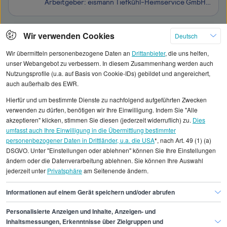
Arbeitgeber: eismann Tiefkühl-Heimservice GmbH Einsatzort: 48143 Münster Work-Life-Balance frei zu bestimmen Top Verdienstmöglichkeiten & Attraktive Prämien eine langfristige & krisensichere Tätigkeit Selbstständiges, eigenverantwortliches Arbeiten persönliche Einarbeitung Markenbeka
Klicken Sie hier, um weitere Angebote anzuzeigen
Wir verwenden Cookies
Deutsch
Wir übermitteln personenbezogene Daten an
Drittanbieter
, die uns helfen,
unser Webangebot zu verbessern. In diesem Zusammenhang werden auch
Nutzungsprofile (u.a. auf Basis von Cookie-IDs) gebildet und angereichert,
auch außerhalb des EWR.
Alle angezeigten Gehaltsdaten beruhen auf
Hierfür und um bestimmte Dienste zu nachfolgend aufgeführten Zwecken
statistischen Erhebungen durch StepStone. Es sind
verwenden zu dürfen, benötigen wir Ihre Einwilligung. Indem Sie "Alle
Durchschnittswerte und die Angaben können nicht
akzeptieren" klicken, stimmen Sie diesen (jederzeit widerruflich) zu.
Dies
umfasst auch Ihre Einwilligung in die Übermittlung bestimmter
einzelnen Stellenangeboten zugeordnet werden.
personenbezogener Daten in Drittländer, u.a. die USA
*, nach Art. 49 (1) (a)
DSGVO. Unter "Einstellungen oder ablehnen" können Sie Ihre Einstellungen
Gehaltsinformationen
Keine Disziplin
ändern oder die Datenverarbeitung ablehnen. Sie können Ihre Auswahl
jederzeit unter
Privatsphäre
am Seitenende ändern.
Berufsanfänger/in
Berufsanfänger/in Münster
Informationen auf einem Gerät speichern und/oder abrufen
Personalisierte Anzeigen und Inhalte, Anzeigen- und
Finde den Job,
Inhaltsmessungen, Erkenntnisse über Zielgruppen und