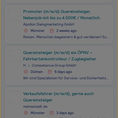
Promoter (m/w/d) Quereinsteiger,
Nebenjob mit bis zu 4.500€ / Monatlich
Apollon Dialogmarketing GmbH
Münster
2 weeks ago
Reisen, Menschen begeistern & gut verdienen! Suchst du einen abwechslungsreichen Job mit Sinn, der wirklich was bewegt?Du willst sofort starten, was Gutes tun, dabei gutes Geld verdienen und quer durchs Land reisen? Dann lies unbedingt weiter!
Quereinsteiger (m/w/d) als ÖPNV –
Fahrkartenkontrolleur / Zugbegleiter
H . i . Competence Group GmbH
Dülmen
6 days ago
Wir sind Spezialisten für Service- und Sicherheitstätigkeiten im ÖPNV und Sicherheitsdienst. Ob S-Bahn, Regional- oder U-Bahn, Bus oder Straßenbahn – wir sorgen für Sicherheit und Service. Auch Einsätze im Objektschutz, Werkschutz und Revierdienst sind möglich.
Verkaufsfahrer (m/w/d), gerne auch
Quereinsteiger
meinestadt.de
Münster
3 days ago