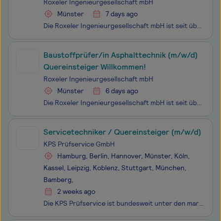
Roxeler Ingenieurgesellschaft mbH
Münster
7 days ago
Die Roxeler Ingenieurgesellschaft mbH ist seit über fünf Jahrzehnten ein erfahrener Partner im Bauwesen und bietet nachhaltige, ganzheitliche Lösungen für komplexe Planungsaufgaben. Mit Expertise im Hoch-, Tief-, Ingenieur- und Straßenbau sowie im Baustoffprüfwesen und der Bauwerkserhaltung steht Ro
Baustoffprüfer/in Asphalttechnik (m/w/d)
Quereinsteiger Willkommen!
Roxeler Ingenieurgesellschaft mbH
Münster
6 days ago
Die Roxeler Ingenieurgesellschaft mbH ist seit über fünf Jahrzehnten ein erfahrener Partner im Bauwesen und bietet nachhaltige, ganzheitliche Lösungen für komplexe Planungsaufgaben. Mit Expertise im Hoch-, Tief-, Ingenieur- und Straßenbau sowie im Baustoffprüfwesen und der Bauwerkserhaltung steht Ro
Servicetechniker / Quereinsteiger (m/w/d)
KPS Prüfservice GmbH
Hamburg, Berlin, Hannover, Münster, Köln,
Kassel, Leipzig, Koblenz, Stuttgart, München,
Bamberg,
2 weeks ago
Die KPS Prüfservice ist bundesweit unter den marktführenden Unternehmen im Bereich elektrische Betriebsmittelprüfungen. Im Mittelpunkt steht die Prüfung ortsveränderlicher Betriebsmittel sowie ortsfester Anlagen und Maschinen. Darüber hinaus umfasst das Leistungsangebot die Prüfung von Aufzügen, Kra