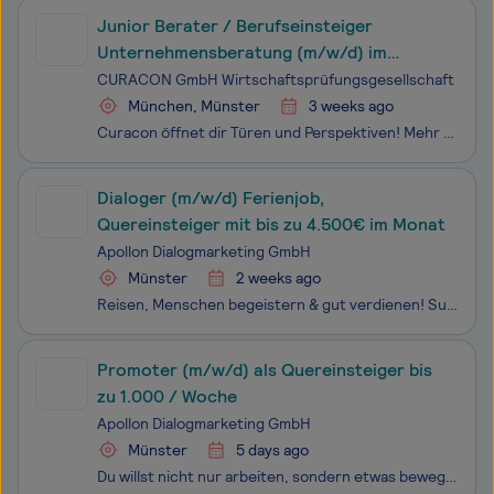
Junior Berater / Berufseinsteiger
Unternehmensberatung (m/w/d) im
Bereich IT-Strategie und IT-Management
CURACON GmbH Wirtschaftsprüfungsgesellschaft
München, Münster
3 weeks ago
Curacon öffnet dir Türen und Perspektiven! Mehr als 550 hochqualifizierte Mitarbeiterinnen und Mitarbeiter, 14 Standorte, eine der 20 größten Prüfungsgesellschaften Deutschlands und Top 3 in der Branche Gesundheits- und Sozialwirtschaft. Was uns aber vor allem auszeichnet: Wir sind EIN TEAM Curacon
Dialoger (m/w/d) Ferienjob,
Quereinsteiger mit bis zu 4.500€ im Monat
Apollon Dialogmarketing GmbH
Münster
2 weeks ago
Reisen, Menschen begeistern & gut verdienen! Suchst du einen abwechslungsreichen Job mit Sinn, der wirklich was bewegt?Du willst sofort starten, was Gutes tun, dabei gutes Geld verdienen und quer durchs Land reisen? Dann lies unbedingt weiter!
Promoter (m/w/d) als Quereinsteiger bis
zu 1.000 / Woche
Apollon Dialogmarketing GmbH
Münster
5 days ago
Du willst nicht nur arbeiten, sondern etwas bewegen? Als Promoter*in für unsere NGO-Kampagnen sprichst du mit Menschen über globale Themen, die zählen und sorgst aktiv dafür, dass Hilfsprojekte umgesetzt werden können. Du reist im Team durch verschiedene Städte in Deutschland Du informiers