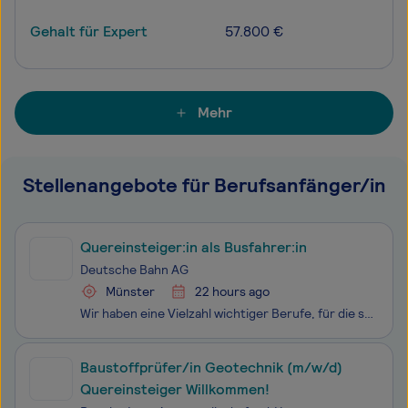
Gehalt für Expert
57.800 €
Mehr
Stellenangebote für Berufsanfänger/in
Quereinsteiger:in als Busfahrer:in
Deutsche Bahn AG
Münster
22 hours ago
Wir haben eine Vielzahl wichtiger Berufe, für die spezielles Wissen notwendig ist. Deswegen setzen wir auf Menschen, die sich beruflich neu orientieren und entwickeln möchten, z. B. nach einer Elternzeit. Bereits während der Umschulung bekommst du ein attraktives Gehalt. Nach dem Quereinstieg arbeit
Baustoffprüfer/in Geotechnik (m/w/d)
Quereinsteiger Willkommen!