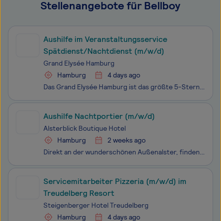
Stellenangebote für Bellboy
Aushilfe im Veranstaltungsservice
Spätdienst/Nachtdienst (m/w/d)
Grand Elysée Hamburg
Hamburg
4 days ago
Das Grand Elysée Hamburg ist das größte 5-Sterne-Privathotel Deutschlands. Angetrieben von unserer Liebe zum Detail und der Begeisterung unserer Gäste, schaffen wir Tag für Tag ein unvergessliches Hotelerlebnis – mit exquisiter Gastronomie, hervorragendem Service und vor allem mit Freundlichkeit aus
Aushilfe Nachtportier (m/w/d)
Alsterblick Boutique Hotel
Hamburg
2 weeks ago
Direkt an der wunderschönen Außenals­ter, finden Sie unser komfortables 1891 erbautes Boutiquehotel. Einst luxuriöses Wohnhaus, welches später mehrere Pensionen beherbergte, öffnete vor ca. 20 Jahren das Hotel Alsterblick seine Pforten. Stuckelemente, Deckenmalerei, luxuriöse Ausstattung, hier triff
Servicemitarbeiter Pizzeria (m/w/d) im
Treudelberg Resort
Steigenberger Hotel Treudelberg
Hamburg
4 days ago