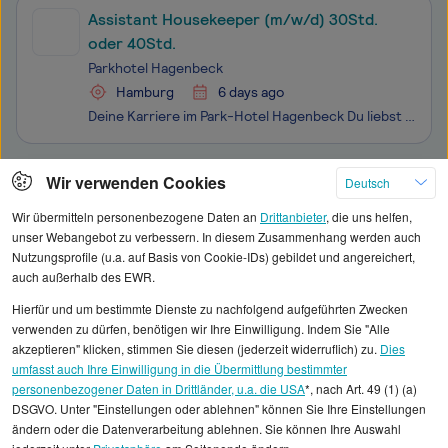
Assistant Housekeeper (m/w/d) 30Std.
oder 40Std.
Parkhotel Hagenbeck
Hamburg
6 days ago
Deine Karriere im Park-Hotel Hagenbeck Du liebst das Hotelleben und hast Lust im ersten Tierpark Themenhotel der Welt zu arbeiten, dann suchen wir genau Dich! Komm in unser Team und bewirb Dich noch heute! Als mittelgroßes Unternehmen im Bereich Hotel, Gastronomie & Catering liegt das Park-Hotel Hag
Klicken Sie hier, um weitere Angebote anzuzeigen
Wir verwenden Cookies
Deutsch
Wir übermitteln personenbezogene Daten an
Drittanbieter
, die uns helfen,
unser Webangebot zu verbessern. In diesem Zusammenhang werden auch
Nutzungsprofile (u.a. auf Basis von Cookie-IDs) gebildet und angereichert,
auch außerhalb des EWR.
Alle angezeigten Gehaltsdaten beruhen auf
Hierfür und um bestimmte Dienste zu nachfolgend aufgeführten Zwecken
statistischen Erhebungen durch StepStone. Es sind
verwenden zu dürfen, benötigen wir Ihre Einwilligung. Indem Sie "Alle
Durchschnittswerte und die Angaben können nicht
akzeptieren" klicken, stimmen Sie diesen (jederzeit widerruflich) zu.
Dies
umfasst auch Ihre Einwilligung in die Übermittlung bestimmter
einzelnen Stellenangeboten zugeordnet werden.
personenbezogener Daten in Drittländer, u.a. die USA
*, nach Art. 49 (1) (a)
DSGVO. Unter "Einstellungen oder ablehnen" können Sie Ihre Einstellungen
Gehaltsinformationen
Gastronomie, Hotellerie
ändern oder die Datenverarbeitung ablehnen. Sie können Ihre Auswahl