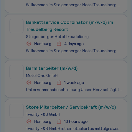
Willkommen im Steigenberger Hotel Treudelberg – Deinem Arbeitsplatz mit Aussicht! Im Alstertal Hamburg erwartet Dich das einzigartige Treudelberg Resort mit seinen zwei Häusern – dem Hotel und den Apartments – wo luxuriöser Komfort auf herzliche Gastfreundschaft trifft. Eingebettet in eine wundersch
Bankettservice Coordinator (m/w/d) im
Treudelberg Resort
Steigenberger Hotel Treudelberg
Hamburg
4 days ago
Willkommen im Steigenberger Hotel Treudelberg – Deinem Arbeitsplatz mit Aussicht! Im Alstertal Hamburg erwartet Dich das einzigartige Treudelberg Resort mit seinen zwei Häusern – dem Hotel und den Apartments – wo luxuriöser Komfort auf herzliche Gastfreundschaft trifft. Eingebettet in eine wundersch
Barmitarbeiter (m/w/d)
Motel One GmbH
Hamburg
1 week ago
Unternehmensbeschreibung Unser Herz schlägt türkis. Arbeiten bei Motel One ist wie zu Freunden kommen, wo Wertschätzung und Unterstützung großgeschrieben werden und die individuelle Persönlichkeit willkommen ist. Wir begegnen uns auf Augenhöhe und verstehen uns als ein Team: von der Geschäftsf
Store Mitarbeiter / Servicekraft (m/w/d)
Twenty F&B GmbH
Hamburg
13 hours ago
Twenty F&B GmbH ist ein etabliertes mittelgroßes Unternehmen, das sich auf hochwertige Nahrungs- und Genussmittel spezialisiert hat. Mit einem klaren Fokus auf Qualität und Nachhaltigkeit bieten wir eine vielfältige Produktpalette, die sowohl Innovation als auch Tradition vereint. Unsere Mitarbeiter