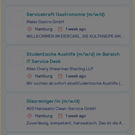
Servicekraft Gastronomie (m/w/d)
Malex Gastro GmbH
Hamburg
1 week ago
WILLKOMMEN IM EIERCARL, DIE KULTKNEIPE AM HAMBURGER FISCHMARKT SEIT 1903.Noch heute erinnern sich viele gern an Eier-Cohrs Zeiten.Wir haben uns zur Aufgabe gemacht die Tradition dieses Wirtshauses weiterzuführen und mit unseren Rezepten so nah wie möglich am Original wieder Eiergrog am Fischmarkt au
Studentische Aushilfe (m/w/d) im Bereich
IT Service Desk
Allen Overy Shearman Sterling LLP
Hamburg
1 week ago
Wir suchen ab sofort eineStudentische Aushilfe (m/w/d) im Bereich IT Service Deskfür ca. 15–20 Stunden pro Woche am Standort Hamburg.A&O Shearman ist eine weltweit führende Anwaltskanzlei mit 48 Niederlassungen in 28 Ländern weltweit. Unsere Expertise in englischem Recht, US-Recht und den Jurisd
Glasreiniger/in (m/w/d)
AVD Hanseatic Clean-Service GmbH
Hamburg
1 week ago
Zuverlässig, kompetent, hanseatisch. Das ist die AVD GmbH. Als traditionsreiches Dienstleistungsunternehmen bringen wir nicht nur Büroräume, Fassaden, Umkleiden oder Wellnessbereiche, sondern auch die Gesichter unserer Kunden zum Strahlen. Denn unsere maßgeschneiderten Lösungen rund um die Gebäudere