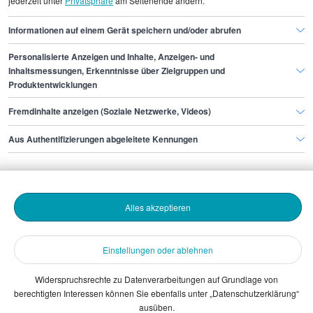
jederzeit unter
Privatsphäre
am Seitenende ändern.
Bellboy
Bellboy Hamburg
Informationen auf einem Gerät speichern und/oder abrufen
Personalisierte Anzeigen und Inhalte, Anzeigen- und
Finde den Job,
Inhaltsmessungen, Erkenntnisse über Zielgruppen und
Produktentwicklungen
der zu dir passt.
Fremdinhalte anzeigen (Soziale Netzwerke, Videos)
Stepstone
Aus Authentifizierungen abgeleitete Kennungen
Bewerbende
Alles akzeptieren
Arbeitgebende
Einstellungen oder ablehnen
Download
Widerspruchsrechte zu Datenverarbeitungen auf Grundlage von
berechtigten Interessen können Sie ebenfalls unter „Datenschutzerklärung“
The Stepstone Group GmbH © 2026
ausüben.