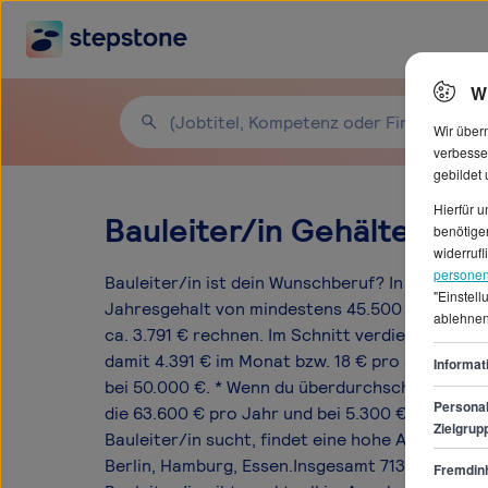
W
Wir über
verbesse
gebildet
Hierfür 
Bauleiter/in Gehälter in 
benötigen
widerrufl
personen
Bauleiter/in ist dein Wunschberuf? In diesem J
"Einstel
Jahresgehalt von mindestens 45.500 € und dam
ablehnen
ca. 3.791 € rechnen. Im Schnitt verdienst du all
damit 4.391 € im Monat bzw. 18 € pro Stunde. Da
Informat
bei 50.000 €. * Wenn du überdurchschnittlich ve
Personal
die 63.600 € pro Jahr und bei 5.300 € im Monat
Zielgrup
Bauleiter/in sucht, findet eine hohe Anzahl an
Berlin, Hamburg, Essen.Insgesamt 7131 offene P
Fremdinh