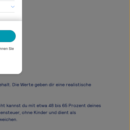
önnen Sie
rutto?
ehalt. Die Werte geben dir eine realistische
cht kannst du mit etwa 48 bis 65 Prozent deines
ensteuer, ohne Kinder und dient als
weichen.