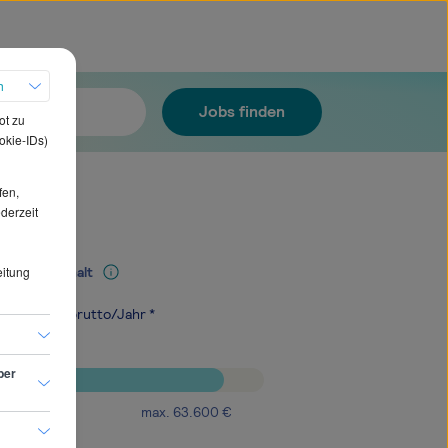
h
Jobs finden
ot zu
okie-IDs)
fen,
ederzeit
eitung
Mediangehalt
.700
€
brutto/Jahr *
ber
max.
63.600
€