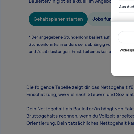
Bauleiter/in gibt es aktuell im Angebot auf Ste
Aus Auth
Gehaltsplaner starten
Jobs für Bauleiter
* Der angegebene Stundenlohn basiert auf unseren ge
Stundenlohn kann anders sein, abhängig von Überstund
Widerspr
und Zusatzleistungen. Er ist Teil eines komplexen Ver
Baule
Die folgende Tabelle zeigt dir das Netto­gehalt f
Einschätzung, wie viel nach Steuern und Sozialab
Dein Nettogehalt als Bauleiter/in hängt von Fak
Bruttogehalts rechnen, wenn du Vollzeit arbeite
Orientierung. Dein tatsächliches Nettogehalt k