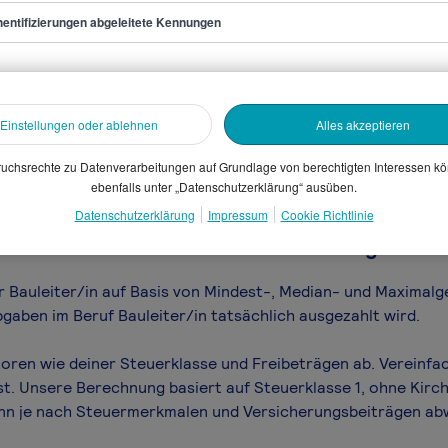
pStone.
entifizierungen abgeleitete Kennungen
/in
sammelten Daten. Dein
Einstellungen oder ablehnen
Alles akzeptieren
en, Branche, Selbstständigkeit
uchsrechte zu Datenverarbeitungen auf Grundlage von berechtigten Interessen k
gütungssystems.
ebenfalls unter „Datenschutzerklärung“ ausüben.
Datenschutzerklärung
Impressum
Cookie Richtlinie
iter/in Gehalt netto - was bleibt übrig vom B
ür Bauleiter/in auf Basis von Mindest-, Median- und Maximal­g
gaben im Beruf Bauleiter/in tatsächlich ausgezahlt wird.
toren wie deiner Steuerklasse und Freibeträgen ab. Vereinfa
st. Unsere Berechnung basiert auf Steuerklasse 1, ohne Kirch
ann je nach Steuermerkmalen und Versicherungsbeiträgen ab