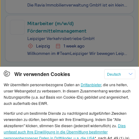
Die Ravia Immobilienverwaltung GmbH ist ein kleines, engagiertes Unternehmen mit dem Schwerpunkt auf der Verwaltung und Betreuung von Wohngebäuden (Mietshäuser als auch WEG`s). Dabei legen wir Wert auf persönliche Betreuung, transparente Kommunikation und nachhaltige Lösungen für unsere Kunden. Als
Mitarbeiter (m/w/d)
Fördermittelmanagement
Leipziger Verkehrsbetriebe GmbH
Leipzig
1 week ago
Willkommen im #TeamLeipziger Wir bewegen Leipzig. Denn wir bringen die Menschen in unserer Stadt sicher voran – und das jeden Tag. Mit ihrem Engagement, Mut zu Innovationen und technischem Know-how setzen sich unsere Mitarbeiterinnen und Mitarbeiter für die Zukunft Leipzigs ein. Die Leipziger Verkeh
Klicken Sie hier, um weitere Angebote anzuzeigen
Wir verwenden Cookies
Deutsch
Wir übermitteln personenbezogene Daten an
Drittanbieter
, die uns helfen,
unser Webangebot zu verbessern. In diesem Zusammenhang werden auch
Nutzungsprofile (u.a. auf Basis von Cookie-IDs) gebildet und angereichert,
auch außerhalb des EWR.
Alle angezeigten Gehaltsdaten beruhen auf
Hierfür und um bestimmte Dienste zu nachfolgend aufgeführten Zwecken
statistischen Erhebungen durch StepStone. Es sind
verwenden zu dürfen, benötigen wir Ihre Einwilligung. Indem Sie "Alle
Durchschnittswerte und die Angaben können nicht
akzeptieren" klicken, stimmen Sie diesen (jederzeit widerruflich) zu.
Dies
umfasst auch Ihre Einwilligung in die Übermittlung bestimmter
einzelnen Stellenangeboten zugeordnet werden.
personenbezogener Daten in Drittländer, u.a. die USA
*, nach Art. 49 (1) (a)