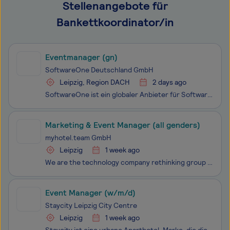
Stellenangebote für
Bankettkoordinator/in
Eventmanager (gn)
SoftwareOne Deutschland GmbH
Leipzig, Region DACH
2 days ago
SoftwareOne ist ein globaler Anbieter für Software- und Cloud-Lösungen. Mit einer Präsenz in über 70 Ländern und mehr als 12.000 Mitarbeitenden unterstützen wir Unternehmen dabei, ihre Software-Investitionen zu optimieren, Anwendungen zu modernisieren und das volle Potenzial von Cloud, Data und AI z
Marketing & Event Manager (all genders)
myhotel.team GmbH
Leipzig
1 week ago
We are the technology company rethinking group and event sales in hospitality. What runs today through inboxes, spreadsheets and phone calls, our platform Rocket turns into one continuous, AI-supported process — from the first enquiry to the signed contract. European hotel groups already run their g
Event Manager (w/m/d)
Staycity Leipzig City Centre
Leipzig
1 week ago