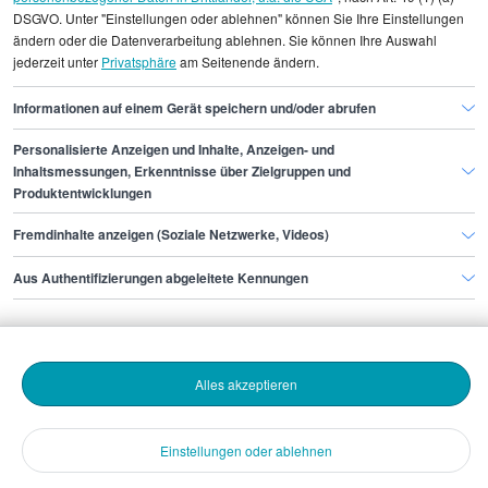
DSGVO. Unter "Einstellungen oder ablehnen" können Sie Ihre Einstellungen
Gehaltsinformationen
Gastronomie, Hotellerie
ändern oder die Datenverarbeitung ablehnen. Sie können Ihre Auswahl
jederzeit unter
Privatsphäre
am Seitenende ändern.
Bankettkoordinator/in
Bankettkoordinator/in Leipzig
Informationen auf einem Gerät speichern und/oder abrufen
Personalisierte Anzeigen und Inhalte, Anzeigen- und
Finde den Job,
Inhaltsmessungen, Erkenntnisse über Zielgruppen und
Produktentwicklungen
der zu dir passt.
Fremdinhalte anzeigen (Soziale Netzwerke, Videos)
Stepstone
Aus Authentifizierungen abgeleitete Kennungen
Bewerbende
Alles akzeptieren
Arbeitgebende
Einstellungen oder ablehnen
Download