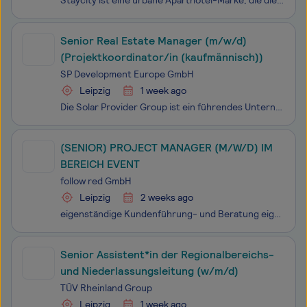
Staycity ist eine urbane Aparthotel-Marke, die die Freiheit eines eigenen Apartments mit dem Komfort eines Hotels verbindet. In europäischen Top-Städten wie Dublin, London, Paris und Berlin bieten wir unseren Gästen ein Zuhause auf Zeit in bester Stadtlage. Perfekt für den modernen Reisenden, der Fl
Senior Real Estate Manager (m/w/d)
(Projektkoordinator/in (kaufmännisch))
SP Development Europe GmbH
Leipzig
1 week ago
Die Solar Provider Group ist ein führendes Unternehmen im Bereich erneuerbare Energien, das sich der Bereitstellung innovativer und nachhaltiger Solarlösungen verschrieben hat. Unser Ziel ist es, unsere Präsenz durch die Entwicklung und das Management von hochwirksamen Solarprojekten auszubauen.
(SENIOR) PROJECT MANAGER (M/W/D) IM
BEREICH EVENT
follow red GmbH
Leipzig
2 weeks ago
eigenständige Kundenführung- und Beratung eigenverantwortliche Projektleitung von mittleren bis großen Eventprojekte (u.a. Corporate Event, Public Event, Roadshow, Promotion) Sichere Kalkulation von mittleren bis großen Eventprojekten Führung eines kleinen Teams Enge Zusammenarbeit mit der Kreat
Senior Assistent*in der Regionalbereichs-
und Niederlassungsleitung (w/m/d)
TÜV Rheinland Group
Leipzig
1 week ago