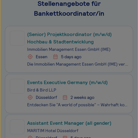
Stellenangebote für
Bankettkoordinator/in
(Senior) Projektkoordinator (m/w/d)
Hochbau & Stadtentwicklung
Immobilien Management Essen GmbH (IME)
Essen
5 days ago
Die Immobilien Management Essen GmbH (IME) vereint als strategische Steuerungseinheit und Konzernmutter ihre operativen Einheiten, die Allbau-Unternehmensgruppe und die GVE Grundstücksverwaltung Stadt Essen GmbH mit ihren Beteiligungsgesellschaften, zu dem Immobilienkompetenzzentrum der Stadt Essen.
Events Executive Germany (m/w/d)
Bird & Bird LLP
Düsseldorf
2 weeks ago
Entdecken Sie "A world of possible" – Wahrhaft kollegial, super neugierig, rundum respektvoll. Teamwork macht uns stark und Vielseitigkeit kreativ. Wir streben nach Exzellenz, begrüßen Herausforderungen und entwickeln gemeinsam innovative Lösungen, die unser Wachstum vorantreiben. Wir sind Bird &
Assistant Event Manager (all gender)
MARITIM Hotel Düsseldorf