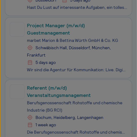
Düsseldorf
5 days ago
Hast Du Lust auf interessante Aufgaben, ein tolles Team und gute Bezahlung? Dann bewirb Dich jetzt, denn wir setzen Deine Stärken und fachlichen Qualifikationen ins Rampenlicht. Bei den Maritim Hotels erwarten Dich eine unternehmenseigene Weiterbildungsakademie, viele Aufstiegsmöglichkeiten und eine
Project Manager (m/w/d)
Guestmanagement
marbet Marion & Bettina Würth GmbH & Co. KG
Schwäbisch Hall, Düsseldorf, München,
Frankfurt
5 days ago
Wir sind die Agentur für Kommunikation: Live. Digital. Hybrid. Wir bei marbet konzipieren, planen und realisieren seit über 25 Jahren Events und Live-Kampagnen für große Marken, den Mittelstand und Konzerne. Die beiden Powerfrauen und Schwestern Marion und Bettina Würth gründeten 1996 gemeinsam die
Referent (m/w/d)
Veranstaltungsmanagement
Berufsgenossenschaft Rohstoffe und chemische
Industrie (BG RCI)
Bochum, Heidelberg, Langenhagen
1 week ago
Die Berufsgenossenschaft Rohstoffe und chemische Industrie (BG RCI) ist ein Teil der deutschen Sozialversicherung. Wir sind ein gesetzlicher Unfallversicherungsträger und zuständig für bundesweit rd. 37.000 Mitgliedsunternehmen, bei denen ca. 1,6 Millionen Menschen arbeiten. Wir beraten und betreuen