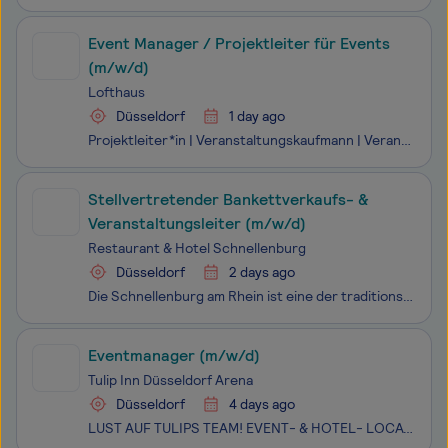
Event Manager / Projektleiter für Events
(m/w/d)
Lofthaus
Düsseldorf
1 day ago
Projektleiter*in | Veranstaltungskaufmann | Veranstaltungskauffrau (m/w/d) Lofthaus Düsseldorf Das LOFTHAUS ist mehr als nur ein Ort; es ist ein Raum für das Besondere - drei Locations unter einem Dach . Hier warten kribbelnde Konzepte darauf, entdeckt zu werden. Ob Veranstaltungen, Ausstellungen od
Stellvertretender Bankettverkaufs- &
Veranstaltungsleiter (m/w/d)
Restaurant & Hotel Schnellenburg
Düsseldorf
2 days ago
Die Schnellenburg am Rhein ist eine der traditionsreichsten Gastronomien in Düsseldorf. Wir bieten eine moderne Gastronomie in einem historischen Gebäude. Die direkte Uferlage mit herrlichem Blick auf den Strom zieht seit Jahrzehnten viele Gäste aus nah und fern an. Die leistungsfähige Gastronomie b
Eventmanager (m/w/d)
Tulip Inn Düsseldorf Arena
Düsseldorf
4 days ago
LUST AUF TULIPS TEAM! EVENT- & HOTEL- LOCATION IM STADION Wir sind durch unseren einzigartigen Charakter als Event & Fair Hotel, das direkt in die Merkur Spiel Arena Düsseldorf integriert ist, der tägliche Treffpunkt vieler interessanter Menschen aus aller Welt. Besucher der Messe Düsseldor