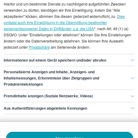
Alle angezeigten Gehaltsdaten beruhen auf
Hierfür und um bestimmte Dienste zu nachfolgend aufgeführten Zwecken
statistischen Erhebungen durch StepStone. Es sind
verwenden zu dürfen, benötigen wir Ihre Einwilligung. Indem Sie "Alle
Durchschnittswerte und die Angaben können nicht
akzeptieren" klicken, stimmen Sie diesen (jederzeit widerruflich) zu.
Dies
umfasst auch Ihre Einwilligung in die Übermittlung bestimmter
einzelnen Stellenangeboten zugeordnet werden.
personenbezogener Daten in Drittländer, u.a. die USA
*, nach Art. 49 (1) (a)
DSGVO. Unter "Einstellungen oder ablehnen" können Sie Ihre Einstellungen
Gehaltsinformationen
Gastronomie, Hotellerie
ändern oder die Datenverarbeitung ablehnen. Sie können Ihre Auswahl
jederzeit unter
Privatsphäre
am Seitenende ändern.
Bankettkoordinator/in
Bankettkoordinator/in Essen
Informationen auf einem Gerät speichern und/oder abrufen
Personalisierte Anzeigen und Inhalte, Anzeigen- und
Finde den Job,
Inhaltsmessungen, Erkenntnisse über Zielgruppen und
Produktentwicklungen
der zu dir passt.
Fremdinhalte anzeigen (Soziale Netzwerke, Videos)
Stepstone
Aus Authentifizierungen abgeleitete Kennungen
Bewerbende