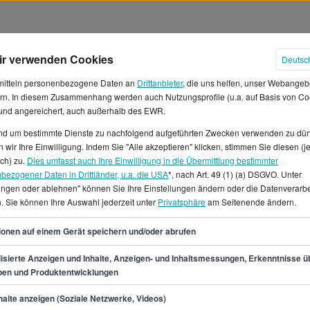
ilhabe Neustadt (Dosse) gGmbH
ir verwenden Cookies
Deutsc
mitteln personenbezogene Daten an
Drittanbieter
, die uns helfen, unser Webangeb
rn. In diesem Zusammenhang werden auch Nutzungsprofile (u.a. auf Basis von Co
 und angereichert, auch außerhalb des EWR.
und um bestimmte Dienste zu nachfolgend aufgeführten Zwecken verwenden zu dür
gspfleger, Erzieher, Sozialpädagoge (m/w/d)
 wir Ihre Einwilligung. Indem Sie "Alle akzeptieren" klicken, stimmen Sie diesen (j
ich) zu.
Dies umfasst auch Ihre Einwilligung in die Übermittlung bestimmter
 mit geistiger Behinderung
bezogener Daten in Drittländer, u.a. die USA
*, nach Art. 49 (1) (a) DSGVO. Unter
lungen oder ablehnen" können Sie Ihre Einstellungen ändern oder die Datenverarb
. Sie können Ihre Auswahl jederzeit unter
Privatsphäre
am Seitenende ändern.
haft für soziale Teilhabe Neustadt (Dosse) gGmbH
Neusta
ilzeit, Vollzeit
Erschienen: vor 3 Wochen
Gehalt a
ionen auf einem Gerät speichern und/oder abrufen
isierte Anzeigen und Inhalte, Anzeigen- und Inhaltsmessungen, Erkenntnisse ü
pen und Produktentwicklungen
alte anzeigen (Soziale Netzwerke, Videos)