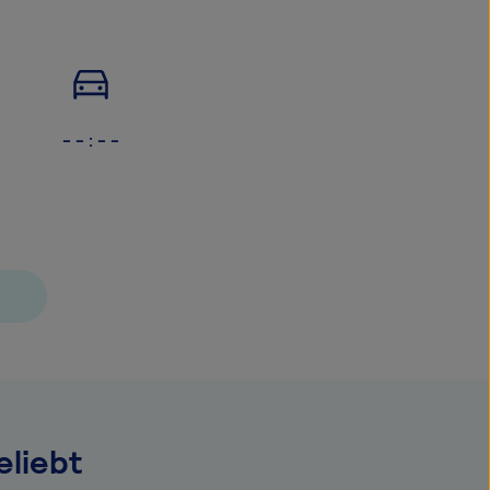
- - : - -
liebt