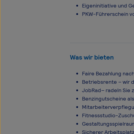
Eigeninitiative und G
PKW-Führerschein vo
Was wir bieten
Faire Bezahlung nach
Betriebsrente – wir 
JobRad– radeln Sie zu
Benzingutscheine al
Mitarbeiterverpfleg
Fitnessstudio-Zuschus
Gestaltungsspielrau
Sicherer Arbeitspla