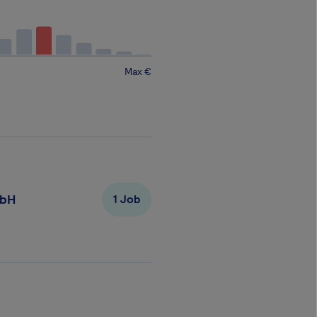
Max €
mbH
1
Job