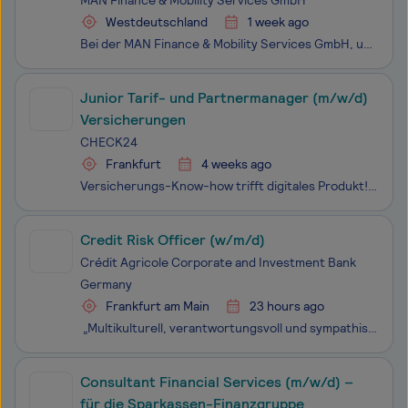
MAN Finance & Mobility Services GmbH
Westdeutschland
1 week ago
Bei der MAN Finance & Mobility Services GmbH, unserer herstellereigenen Finanzierungsgesellschaft, wirst du Teil einer spannenden Transformation und erlebst echtes Start-up-Feeling innerhalb des TRATON-Konzerns! Als Mitglied unseres Teams unterstützt du uns dabei, die Finanzierung von LKWs, Buss
Junior Tarif- und Partnermanager (m/w/d)
Versicherungen
CHECK24
Frankfurt
4 weeks ago
Versicherungs-Know-how trifft digitales Produkt! Wir bei CHECK24 suchen Menschen mit Drive, Mut und dem Willen, Großes zu bewegen. Entscheidend ist wie zielstrebig Du lernst, Verantwortung übernimmst und bereit bist, über Dich hinauszuwachsen. Als Junior Tarif- und Partnermanager (m/w/d) gesta
Credit Risk Officer (w/m/d)
Crédit Agricole Corporate and Investment Bank
Germany
Frankfurt am Main
23 hours ago
„Multikulturell, verantwortungsvoll und sympathisch - unsere Ziele haben wir fest im Blick: Wir bringen vielfältige Denkweisen und Ideen zusammen, um voneinander zu lernen und gemeinsam zu wachsen. Auf unserem Weg bleiben wir menschlich und übernehmen Verantwortung für Gesellschaft und Umwelt.
Consultant Financial Services (m/w/d) –
für die Sparkassen-Finanzgruppe