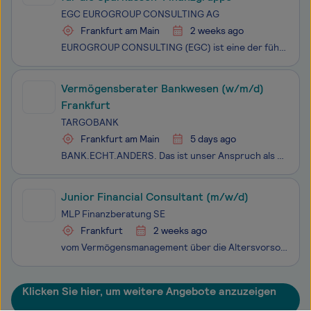
EGC EUROGROUP CONSULTING AG
Frankfurt am Main
2 weeks ago
EUROGROUP CONSULTING (EGC) ist eine der führenden Managementberatungen in der Finanzdienstleistungsbranche. Das EGC-Leistungsportfolio reicht von der Strategieentwicklung bis zur Umsetzungsbegleitung, insbesondere in Business, IT und Organisation. Unsere Kultur orientiert sich insbesondere an der Üb
Vermögensberater Bankwesen (w/m/d)
Frankfurt
TARGOBANK
Frankfurt am Main
5 days ago
BANK.ECHT.ANDERS. Das ist unser Anspruch als Arbeitgeberin. Wir wollen zur besten Bank für alle unsere Kund*innen und Mitarbeiter*innen werden, deshalb suchen wir Menschen, die gemeinsam etwas bewegen wollen. Als Teil unseres Vertriebsteams können Sie Ihre Ideen, Ihre Empathie und Ihr ganzes Be
Junior Financial Consultant (m/w/d)
MLP Finanzberatung SE
Frankfurt
2 weeks ago
vom Vermögensmanagement über die Altersvorsorge bis zu Versicherungen. Unser Erfolgskonzept: Wir beraten auf Augenhöhe. Unsere Privat- und Firmenkunden profitieren dabei von höchster Produktqualität, fairen Konditionen und intelligenten Lösungen. Wir MLPler unterstützen uns gegenseitig und haben Fr
Klicken Sie hier, um weitere Angebote anzuzeigen