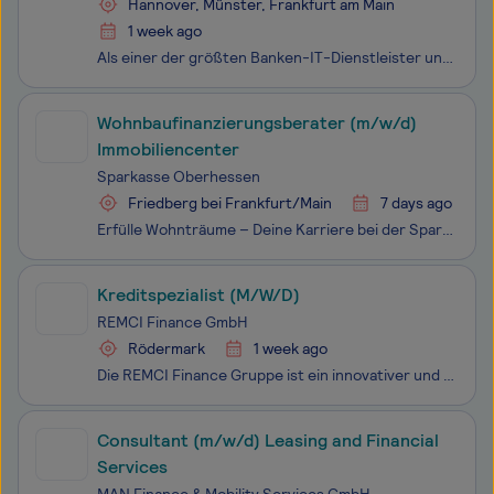
Hannover, Münster, Frankfurt am Main
1 week ago
Als einer der größten Banken-IT-Dienstleister und Digitalisierungspartner Europas sind wir der Treiber der Digitalisierung innerhalb der Sparkassen-Finanzgruppe. Mit über 5.000 Mitarbeitenden an 3 Standorten machen wir digitales Banking von heute leistungsfähig und entwickeln smarte Finanz-Services
Wohnbaufinanzierungsberater (m/w/d)
Immobiliencenter
Sparkasse Oberhessen
Friedberg bei Frankfurt/Main
7 days ago
Erfülle Wohnträume – Deine Karriere bei der Sparkasse Oberhessen am Standort Friedberg oder Nidda! Du möchtest Menschen in Deiner Region dabei unterstützen, den Traum vom Eigenheim zu verwirklichen? Dann bist Du bei uns genau richtig! Als Wohnbaufinanzierungsberater (m/w/d) berätst Du Dein
Kreditspezialist (M/W/D)
REMCI Finance GmbH
Rödermark
1 week ago
Die REMCI Finance Gruppe ist ein innovativer und unabhängiger Versicherungs-, Finanzierung- und Immobilienvermittler. Wir bieten für unsere regionale, nationalen und internationalen Kunden eine proaktive AllFinanz Betreuung und Beratung, die umfassend auf die Bedürfnisse der Kunden eingeht. Dabei f
Consultant (m/w/d) Leasing and Financial
Services