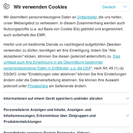
Wir verwenden Cookies
Deutsch
Wir übermitteln personenbezogene Daten an
Drittanbieter
, die uns helfen,
unser Webangebot zu verbessern. In diesem Zusammenhang werden auch
Alle angezeigten Gehaltsdaten beruhen auf
Nutzungsprofile (u.a. auf Basis von Cookie-IDs) gebildet und angereichert,
statistischen Erhebungen durch StepStone. Es sind
auch außerhalb des EWR.
Durchschnittswerte und die Angaben können nicht
Hierfür und um bestimmte Dienste zu nachfolgend aufgeführten Zwecken
einzelnen Stellenangeboten zugeordnet werden.
verwenden zu dürfen, benötigen wir Ihre Einwilligung. Indem Sie "Alle
akzeptieren" klicken, stimmen Sie diesen (jederzeit widerruflich) zu.
Dies
umfasst auch Ihre Einwilligung in die Übermittlung bestimmter
Gehaltsinformationen
Banken
personenbezogener Daten in Drittländer, u.a. die USA
*, nach Art. 49 (1) (a)
Vertriebsorientierte/r Bankkaufmann/frau
DSGVO. Unter "Einstellungen oder ablehnen" können Sie Ihre Einstellungen
Vertriebsorientierte/r Bankkaufmann/frau Frankfurt am
ändern oder die Datenverarbeitung ablehnen. Sie können Ihre Auswahl
jederzeit unter
Privatsphäre
am Seitenende ändern.
Main
Informationen auf einem Gerät speichern und/oder abrufen
Personalisierte Anzeigen und Inhalte, Anzeigen- und
Finde den Job,
Inhaltsmessungen, Erkenntnisse über Zielgruppen und
Produktentwicklungen
der zu dir passt.
Fremdinhalte anzeigen (Soziale Netzwerke, Videos)