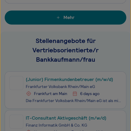
Mehr
Stellenangebote für
Vertriebsorientierte/r
Bankkaufmann/frau
(Junior) Firmenkundenbetreuer (m/w/d)
Frankfurter Volksbank Rhein/Main eG
Frankfurt am Main
6 days ago
Die Frankfurter Volksbank Rhein/Main eG ist als mitgliederstärkste Volksbank Deutschlands mit einer Bilanzsumme von rund 19 Mrd. Euro ein wichtiger Partner für die Privatkunden und den gewerblichen Mittelstand in der Region Frankfurt/Rhein-Main. Sie bietet alle Dienstleistungen einer modernen U
IT-Consultant Aktivgeschäft (m/w/d)
Finanz Informatik GmbH & Co. KG