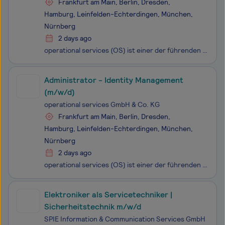
Frankfurt am Main, Berlin, Dresden,
Hamburg, Leinfelden-Echterdingen, München,
Nürnberg
2 days ago
operational services (OS) ist einer der führenden ICT Service Provider im deutschen Markt und gilt als Backbone der Digitalisierung es Mittelstands. Sie ist die federführende, agile Einheit der Telekom Gruppe, um im deutschen Mittelstand die digitale Transformation nachhaltig zu beschleunigen. Mit ü
Administrator - Identity Management
(m/w/d)
operational services GmbH & Co. KG
Frankfurt am Main, Berlin, Dresden,
Hamburg, Leinfelden-Echterdingen, München,
Nürnberg
2 days ago
operational services (OS) ist einer der führenden ICT Service Provider im deutschen Markt und gilt als Backbone der Digitalisierung es Mittelstands. Sie ist die federführende, agile Einheit der Telekom Gruppe, um im deutschen Mittelstand die digitale Transformation nachhaltig zu beschleunigen. Mit ü
Elektroniker als Servicetechniker |
Sicherheitstechnik m/w/d
SPIE Information & Communication Services GmbH