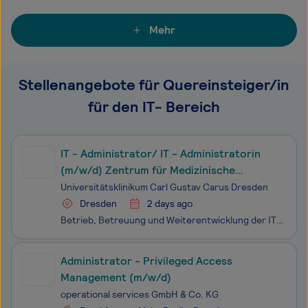
Mehr
Stellenangebote für Quereinsteiger/in
für den IT- Bereich
IT - Administrator/ IT - Administratorin
(m/w/d) Zentrum für Medizinische
Informatik
Universitätsklinikum Carl Gustav Carus Dresden
Dresden
2 days ago
Betrieb, Betreuung und Weiterentwicklung der IT-Systeme, IT-Infrastruktur sowie von Spezial- und Fachanwendungen in Kliniken, Instituten und Verwaltung Nutzerbetreuung und IT-Support sowie Unterstützung beim Einsatz von Medizin- und Medientechnik Installation, Wartung und Administration vo
Administrator - Privileged Access
Management (m/w/d)
operational services GmbH & Co. KG