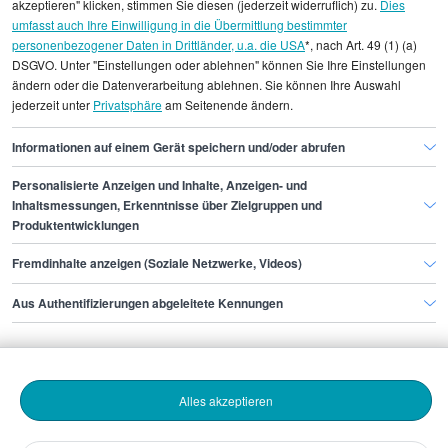
einzelnen Stellenangeboten zugeordnet werden.
akzeptieren" klicken, stimmen Sie diesen (jederzeit widerruflich) zu.
Dies
umfasst auch Ihre Einwilligung in die Übermittlung bestimmter
personenbezogener Daten in Drittländer, u.a. die USA
*, nach Art. 49 (1) (a)
Gehaltsinformationen
Administration
DSGVO. Unter "Einstellungen oder ablehnen" können Sie Ihre Einstellungen
Quereinsteiger/in für den IT- Bereich
ändern oder die Datenverarbeitung ablehnen. Sie können Ihre Auswahl
jederzeit unter
Privatsphäre
am Seitenende ändern.
Quereinsteiger/in für den IT- Bereich Dresden
Informationen auf einem Gerät speichern und/oder abrufen
Personalisierte Anzeigen und Inhalte, Anzeigen- und
Finde den Job,
Inhaltsmessungen, Erkenntnisse über Zielgruppen und
Produktentwicklungen
der zu dir passt.
Fremdinhalte anzeigen (Soziale Netzwerke, Videos)
Stepstone
Aus Authentifizierungen abgeleitete Kennungen
Bewerbende
Alles akzeptieren
Arbeitgebende