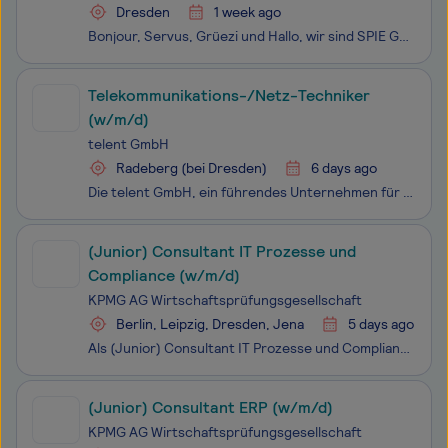
Dresden
1 week ago
Bonjour, Servus, Grüezi und Hallo, wir sind SPIE Germany Switzerland Austria. Wir - das sind 20.000 Technikbegeisterte an 250 Standorten in Deutschland, der Schweiz, Österreich und darüber hinaus, die sich gemeinsam mit unseren Kunden für eine klimafreundliche und digitale Zukunft stark machen. Mit
Telekommunikations-/Netz-Techniker
(w/m/d)
telent GmbH
Radeberg (bei Dresden)
6 days ago
Die telent GmbH, ein führendes Unternehmen für Systemintegration und digitale Transformation, bietet maßgeschneiderte Technologielösungen und Dienstleistungen im Bereich der Kritischen Infrastrukturen (KRITIS) und Industrie 4.0. Ständig an der Spitze von Netzwerk und digitalen Anwendungstechnologien
(Junior) Consultant IT Prozesse und
Compliance (w/m/d)
KPMG AG Wirtschaftsprüfungsgesellschaft
Berlin, Leipzig, Dresden, Jena
5 days ago
Als (Junior) Consultant IT Prozesse und Compliance (w/m/d) prüfst Du die Systeme unserer Kund:innen und bewertest deren IT gestützte Geschäftsprozesse. An der Schnittstelle zwischen Beratung und Prüfung kannst Du Dein Wissen zu Prozessen und regulatorischen Anforderungen ideal kombinieren, vers
(Junior) Consultant ERP (w/m/d)
KPMG AG Wirtschaftsprüfungsgesellschaft