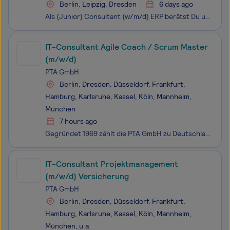
Berlin, Leipzig, Dresden
6 days ago
Als (Junior) Consultant (w/m/d) ERP berätst Du unsere Kunden und Kundinnen bei der Modernisierung ihrer Unternehmensprozesse und deren Abbildung in SAP- oder Microsoft-Lösungen. Anhand von ERP-Lösungen begleitest und unterstützt Du unsere Kund:innen aus verschiedenen Branchen bei der Optimierun
IT-Consultant Agile Coach / Scrum Master
(m/w/d)
PTA GmbH
Berlin, Dresden, Düsseldorf, Frankfurt,
Hamburg, Karlsruhe, Kassel, Köln, Mannheim,
München
7 hours ago
Gegründet 1969 zählt die PTA GmbH zu Deutschlands ältesten, familiengeführten IT- und Unternehmensberatungen. An insgesamt 13 Standorten in Deutschland, der Schweiz und Spanien unterstützen wir unsere Kunden bei der Umsetzung von IT- und Organisationsprojekten – über alle Branchen und Technologien h
IT-Consultant Projektmanagement
(m/w/d) Versicherung
PTA GmbH
Berlin, Dresden, Düsseldorf, Frankfurt,
Hamburg, Karlsruhe, Kassel, Köln, Mannheim,
München, u.a.