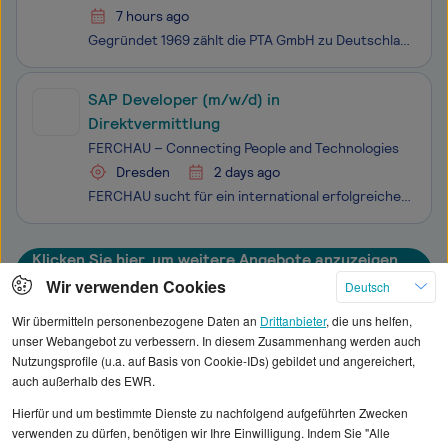
7 hours ago
Gegründet 1969 zählt die PTA GmbH zu Deutschlands ältesten, familiengeführten IT- und Unternehmensberatungen. An insgesamt 13 Standorten in Deutschland, der Schweiz und Spanien unterstützen wir unsere Kunden bei der Umsetzung von IT- und Organisationsprojekten – über alle Branchen und Technologien h
SAP Developer (m/w/d) in
Direktvermittlung
FERCHAU – Connecting People and Technologies
Dresden
2 days ago
FERCHAU sucht für ein international erfolgreiches Unternehmen aus der pharmazeutischen Industrie Verstärkung im Bereich SAP-Entwicklung. In dieser Inhouse-Position als SAP Developer (m/w/d) gestalten Sie die Weiterentwicklung einer komplexen SAP-Systemlandschaft aktiv mit und begleiten die anstehend
Klicken Sie hier, um weitere Angebote anzuzeigen
Wir verwenden Cookies
Deutsch
Wir übermitteln personenbezogene Daten an
Drittanbieter
, die uns helfen,
unser Webangebot zu verbessern. In diesem Zusammenhang werden auch
Nutzungsprofile (u.a. auf Basis von Cookie-IDs) gebildet und angereichert,
Alle angezeigten Gehaltsdaten beruhen auf
auch außerhalb des EWR.
statistischen Erhebungen durch StepStone. Es sind
Hierfür und um bestimmte Dienste zu nachfolgend aufgeführten Zwecken
Durchschnittswerte und die Angaben können nicht
verwenden zu dürfen, benötigen wir Ihre Einwilligung. Indem Sie "Alle