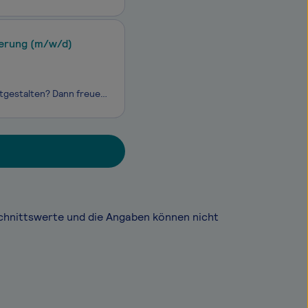
herung (m/w/d)
Du schätzt ein offenes Miteinander und möchtest die Versicherungswelt aktiv mitgestalten? Dann freuen wir uns darauf, Dich kennenzulernen. Die DFV Deutsche Familienversicherung AG ist ein innovativer digitaler Direktversicherer. Als digitale Pioniere in der Versicherungswirtschaft beschäftigen wir
chnittswerte und die Angaben können nicht