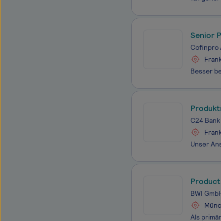
Senior 
Cofinpro
Frank
Produkt
C24 Ban
Frank
Product
BWI Gmb
Münch