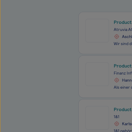
Product
Atruvia A
Aschh
Product 
Finanz In
Hanno
Product
1&1
Karls