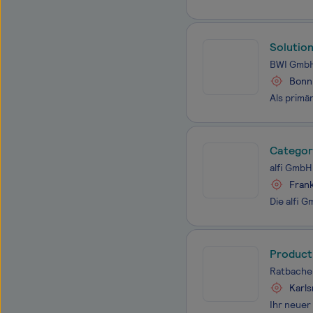
Solutio
BWI Gmb
Bonn,
Categor
alfi GmbH
Frank
Product
Ratbach
Karls