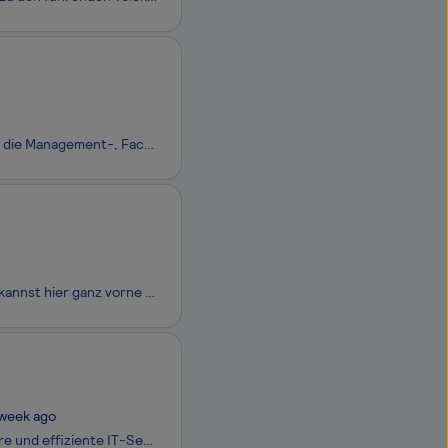
Besser beraten in den Themen Kredit, Wertpapier und Zahlungs­verkehr. Wir sind die Management-, Fach- und Techno­logie­beratung für Deutschlands führende Banken und Fonds­gesellschaften.
Unser Anspruch ist es, eine neue Dimension im Mobile Banking zu definieren . Du kannst hier ganz vorne mit dabei sein! Das Team Marktfolge Entwicklung ist die Schnittstelle zwischen den Fachbereichen der Marktfolge und unseren Entwicklungsteams. Wir gestalten und entwickeln die Systeme, mit denen di
 week ago
Als primärer Digitalisierungspartner der Bundeswehr erbringen wir stabile, sichere und effiziente IT-Services im In- und Ausland, vom Grundbetrieb bis in den einsatznahen Bereich und tragen so zur kontinuierlichen Erhöhung der Führungs- und Einsatzfähigkeit der Bundeswehr bei. Mit über 8.000 Kolleg*