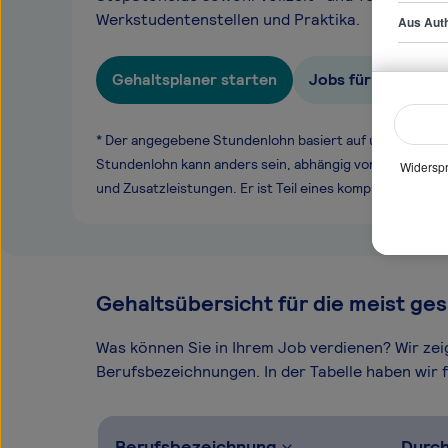
Werkstudentenstellen und Praktika.
Aus Auth
Gehaltsplaner starten
Jobs für Product 
* Der angegebene Stundenlohn basiert auf unseren ge
Stundenlohn kann anders sein, abhängig von Überstund
Widerspr
und Zusatzleistungen. Er ist Teil eines komplexen Ver
Gehaltsübersicht für die meist ges
Was können Sie in Ihrem Job verdienen? Wir ze
Berufsbezeichnungen. In der Tabelle haben wir fü
Berufsbezeichnung
Durch