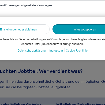
entifizierungen abgeleitete Kennungen
Owner/in
Einstellungen oder ablehnen
Alles akzeptieren
sammelten Daten. Dein
en, Branche, Selbstständigkeit
uchsrechte zu Datenverarbeitungen auf Grundlage von berechtigten Interessen k
ebenfalls unter „Datenschutzerklärung“ ausüben.
gütungssystems.
Datenschutzerklärung
Impressum
Cookie Richtlinie
uchten Jobtitel. Wer verdient was?
igen Ihnen das durchschnittliche Gehalt und den möglichen 
r Sie die häufigsten Jobtitel aufgelistet.
schnittliches Gehalt
Möglicher Gehaltsrahme