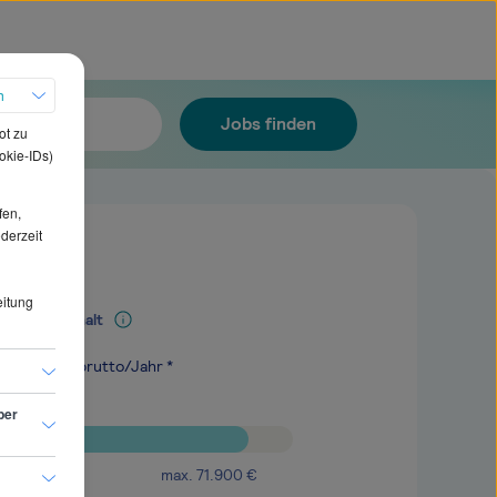
h
Jobs finden
ot zu
okie-IDs)
fen,
ederzeit
eitung
Mediangehalt
.200
€
brutto/Jahr *
ber
max.
71.900
€