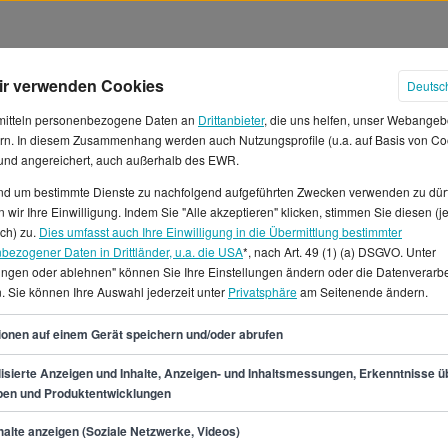
ir verwenden Cookies
Deutsc
mitteln personenbezogene Daten an
Drittanbieter
, die uns helfen, unser Webangeb
rn. In diesem Zusammenhang werden auch Nutzungsprofile (u.a. auf Basis von Co
 und angereichert, auch außerhalb des EWR.
und um bestimmte Dienste zu nachfolgend aufgeführten Zwecken verwenden zu dür
 wir Ihre Einwilligung. Indem Sie "Alle akzeptieren" klicken, stimmen Sie diesen (j
r in Frankfurt am Main
ich) zu.
Dies umfasst auch Ihre Einwilligung in die Übermittlung bestimmter
bezogener Daten in Drittländer, u.a. die USA
*, nach Art. 49 (1) (a) DSGVO. Unter
lungen oder ablehnen" können Sie Ihre Einstellungen ändern oder die Datenverarb
st Product Owner/in? Dein
. Sie können Ihre Auswahl jederzeit unter
Privatsphäre
am Seitenende ändern.
eläuft sich auf 60.200 €, was
atlich hingegen kannst du von
60
ionen auf einem Gerät speichern und/oder abrufen
destens 52.500 €, bestenfalls
als Product Owner/in
isierte Anzeigen und Inhalte, Anzeigen- und Inhaltsmessungen, Erkenntnisse ü
pen und Produktentwicklungen
Angebote für Frankfurt am Main
in findest du auf
min.
52.500
€
alte anzeigen (Soziale Netzwerke, Videos)
als auch