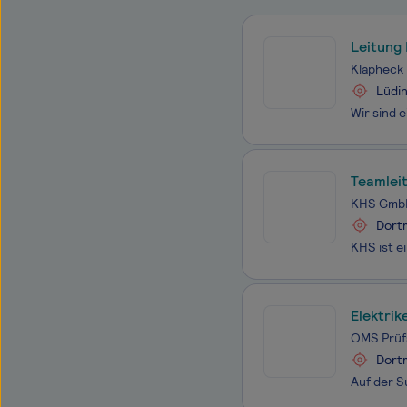
Leitung
Klapheck
Lüdi
Teamleit
KHS Gmb
Dort
Elektrik
OMS Prüf
Dort