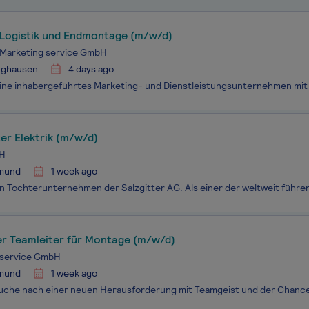
 Logistik und Endmontage (m/w/d)
 Marketing service GmbH
nghausen
4 days ago
er Elektrik (m/w/d)
H
mund
1 week ago
er Teamleiter für Montage (m/w/d)
service GmbH
mund
1 week ago