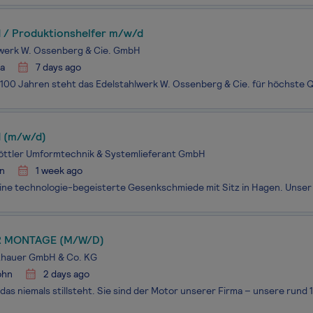
 / Produktionshelfer m/w/d
lwerk W. Ossenberg & Cie. GmbH
na
7 days ago
 (m/w/d)
ttler Umformtechnik & Systemlieferant GmbH
n
1 week ago
R MONTAGE (M/W/D)
zhauer GmbH & Co. KG
ohn
2 days ago