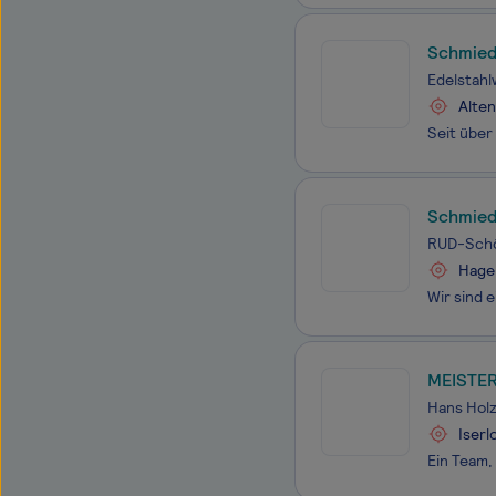
Schmied
Edelstah
Alte
Schmied
RUD-Schö
Hage
MEISTE
Hans Hol
Iserl