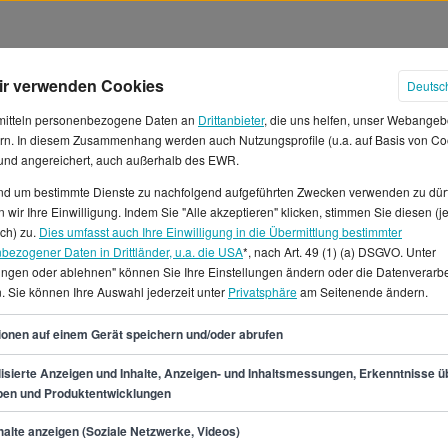
ir verwenden Cookies
Deutsc
mitteln personenbezogene Daten an
Drittanbieter
, die uns helfen, unser Webangeb
rn. In diesem Zusammenhang werden auch Nutzungsprofile (u.a. auf Basis von Co
 und angereichert, auch außerhalb des EWR.
und um bestimmte Dienste zu nachfolgend aufgeführten Zwecken verwenden zu dür
 wir Ihre Einwilligung. Indem Sie "Alle akzeptieren" klicken, stimmen Sie diesen (j
hälter in Dortmund
ich) zu.
Dies umfasst auch Ihre Einwilligung in die Übermittlung bestimmter
bezogener Daten in Drittländer, u.a. die USA
*, nach Art. 49 (1) (a) DSGVO. Unter
lungen oder ablehnen" können Sie Ihre Einstellungen ändern oder die Datenverarb
 diesem Job kannst du in
. Sie können Ihre Auswahl jederzeit unter
Privatsphäre
am Seitenende ändern.
€ rechnen, im Schnitt
einem Monatsgehalt von etwa
54
ionen auf einem Gerät speichern und/oder abrufen
ich.* Wenn du
lt um die 65.700 €.Wir halten 9
isierte Anzeigen und Inhalte, Anzeigen- und Inhaltsmessungen, Erkenntnisse ü
pen und Produktentwicklungen
rtmund für dich bereit.Unter
ntage in Dortmund kannst du
min.
47.200
€
alte anzeigen (Soziale Netzwerke, Videos)
uch Teil- und Vollzeitjobs