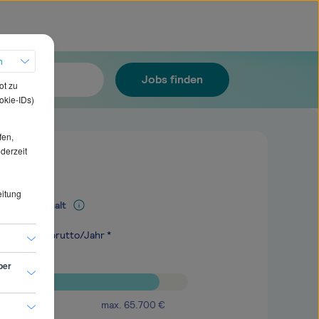
h
Jobs finden
ot zu
okie-IDs)
fen,
ederzeit
eitung
Mediangehalt
.500
€
brutto/Jahr *
ber
max.
65.700
€