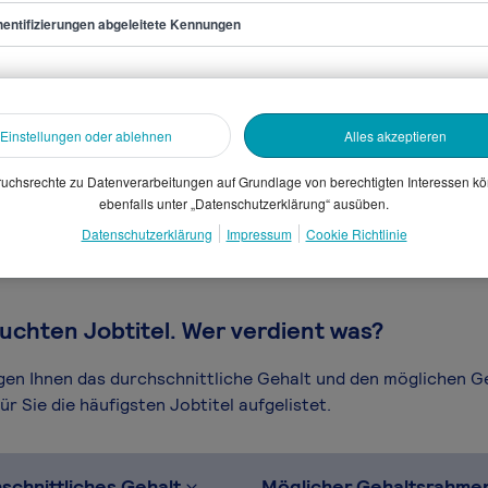
entifizierungen abgeleitete Kennungen
n Endmontage
Einstellungen oder ablehnen
Alles akzeptieren
sammelten Daten. Dein
en, Branche, Selbstständigkeit
uchsrechte zu Datenverarbeitungen auf Grundlage von berechtigten Interessen k
ebenfalls unter „Datenschutzerklärung“ ausüben.
gütungssystems.
Datenschutzerklärung
Impressum
Cookie Richtlinie
uchten Jobtitel. Wer verdient was?
igen Ihnen das durchschnittliche Gehalt und den möglichen 
r Sie die häufigsten Jobtitel aufgelistet.
schnittliches Gehalt
Möglicher Gehaltsrahme