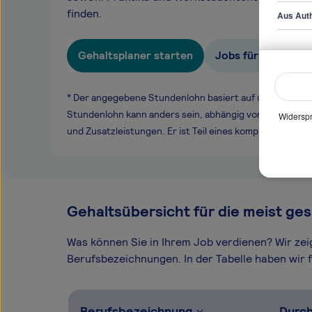
finden.
Aus Auth
Gehaltsplaner starten
Jobs für Leiter/i
* Der angegebene Stundenlohn basiert auf unseren ge
Stundenlohn kann anders sein, abhängig von Überstund
Widerspr
und Zusatzleistungen. Er ist Teil eines komplexen Ver
Gehaltsübersicht für die meist ges
Was können Sie in Ihrem Job verdienen? Wir ze
Berufsbezeichnungen. In der Tabelle haben wir fü
Berufsbezeichnung
Durch