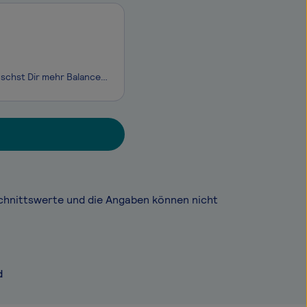
Du suchst den Job, in dem Deine Talente und Stärken geschätzt werden? Du wünschst Dir mehr Balance statt immer nur Work? Du möchtest den Job finden, der zu Dir und Deinem Leben passt? Dann haben wir, die Personalexperten von cleo, genau das Richtige für Dich! Wir suchen für ein Unternehmen aus der K
chnittswerte und die Angaben können nicht
d