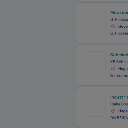
Mitarbei
G. Flocke
Geve
Schmied
KB Schmi
Hage
Industr
Reika Gm
Hage