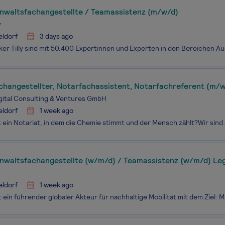
nwaltsfachangestellte / Teamassistenz (m/w/d)
y
eldorf
3 days ago
changestellter, Notarfachassistent, Notarfachreferent (m/
gital Consulting & Ventures GmbH
eldorf
1 week ago
nwaltsfachangestellte (w/m/d) / Teamassistenz (w/m/d) Le
eldorf
1 week ago