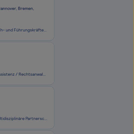
 Hannover, Bremen,
Prime Talents ist eine spezialisierte Personalberatung die die Vermittlung von Fach- und Führungskräften im kaufmännischen Bereich anbietet. Unser Fokus liegt hierbei auf den Bereichen Legal und Finance. Wir arbeiten hierbei ausschließlich im Rahmen der direkten Personalvermittlung für Unternehmen a
Für unseren Standort in Düsseldorf suchen wir eine engagierte und erfahrene Assistenz / Rechtsanwaltsfachangestellte (m/w/d) für den Bereich Gesellschaftsrecht, die unser Team in Vollzeit unterstützt.
BRL BOEGE ROHDE LUEBBEHUESEN ist eine international ausgerichtete und multidisziplinäre Partnerschaft von Rechtsanwälten*innen, Wirtschaftsprüfer*innen und Steuerberater*innen. BRL ist heute mit rund 420 Mitarbeitenden an den Standorten Hamburg, Berlin, Bochum, Hannover, Dortmund, Essen, München, Bi