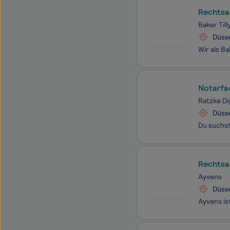
Rechtsa
Baker Till
Düss
Notarfa
Ratzke Di
Düss
Rechtsa
Ayvens
Düss