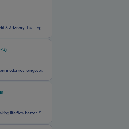
Wir als Baker Tilly sind mit 50.400 Expertinnen und Experten in den Bereichen Audit & Advisory, Tax, Legal und Consulting in 147 Ländern vertreten. In Deutschland gehören wir zu den führenden partnerschaftlich geführten Beratungsgesellschaften mit 1.740 Kolleginnen und Kollegen verteilt auf 10 S
w/d)
Du suchst ein Notariat, in dem die Chemie stimmt und der Mensch zählt?Wir sind ein modernes, eingespieltes Team in Düsseldorf und suchen Verstärkung – egal ob als Notarfachangestellte:r, Notarfachassistent:in, Notarfachreferent:in oder mit vergleichbarer Qualifikation. Bei uns erwarten dich nicht nu
gal
Ayvens ist ein führender globaler Akteur für nachhaltige Mobilität mit dem Ziel: Making life flow better. Seit Jahrzehnten verbessert das Unternehmen die Mobilität und bietet Full-Service-Leasing, flexible Auto-Abo-Services, Flottenmanagement und Multi-Mobilitätslösungen für internationale Großunter