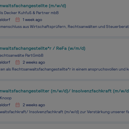
nwaltsfachangestellte (m/w/d)
ls Decker Kuhfuß & Partner mbB
eldorf
1 week ago
nwaltsfachangestellte*r / ReFa (w/m/d)
Rechtsanwälte PartGmbB
eldorf
2 weeks ago
nwaltsfachangestellter (m/w/d)/ Insolvenzfachkraft (m/w/d
 Knoop
eldorf
2 weeks ago