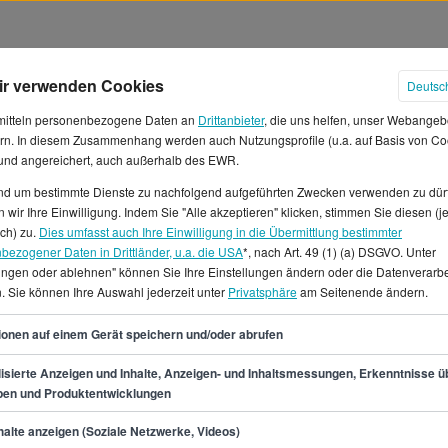
ir verwenden Cookies
Deutsc
mitteln personenbezogene Daten an
Drittanbieter
, die uns helfen, unser Webangeb
rn. In diesem Zusammenhang werden auch Nutzungsprofile (u.a. auf Basis von Co
 und angereichert, auch außerhalb des EWR.
und um bestimmte Dienste zu nachfolgend aufgeführten Zwecken verwenden zu dür
 wir Ihre Einwilligung. Indem Sie "Alle akzeptieren" klicken, stimmen Sie diesen (j
hälter in Düsseldorf
ich) zu.
Dies umfasst auch Ihre Einwilligung in die Übermittlung bestimmter
bezogener Daten in Drittländer, u.a. die USA
*, nach Art. 49 (1) (a) DSGVO. Unter
lungen oder ablehnen" können Sie Ihre Einstellungen ändern oder die Datenverarb
f arbeitest, verdienst du
. Sie können Ihre Auswahl jederzeit unter
Privatsphäre
am Seitenende ändern.
ten Fall 41.700 €. Das
€, was einem Monatsgehalt von
37
ionen auf einem Gerät speichern und/oder abrufen
Stundenlohn von etwa 12 €.*Auf
 den Beruf
isierte Anzeigen und Inhalte, Anzeigen- und Inhaltsmessungen, Erkenntnisse ü
pen und Produktentwicklungen
f StepStone.de findest du
e Werkstudentenstellen und
min.
32.500
€
alte anzeigen (Soziale Netzwerke, Videos)
f.