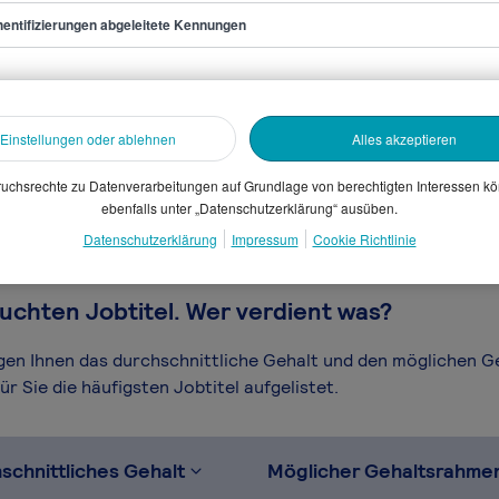
entifizierungen abgeleitete Kennungen
hangestellter
sammelten Daten. Dein
Einstellungen oder ablehnen
Alles akzeptieren
en, Branche, Selbstständigkeit
gütungssystems.
uchsrechte zu Datenverarbeitungen auf Grundlage von berechtigten Interessen k
ebenfalls unter „Datenschutzerklärung“ ausüben.
Datenschutzerklärung
Impressum
Cookie Richtlinie
uchten Jobtitel. Wer verdient was?
igen Ihnen das durchschnittliche Gehalt und den möglichen 
r Sie die häufigsten Jobtitel aufgelistet.
schnittliches Gehalt
Möglicher Gehaltsrahme