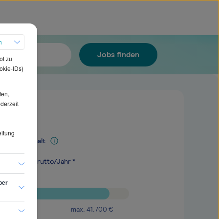
h
Jobs finden
ot zu
okie-IDs)
fen,
ederzeit
eitung
Mediangehalt
.300
€
brutto/Jahr *
ber
max.
41.700
€