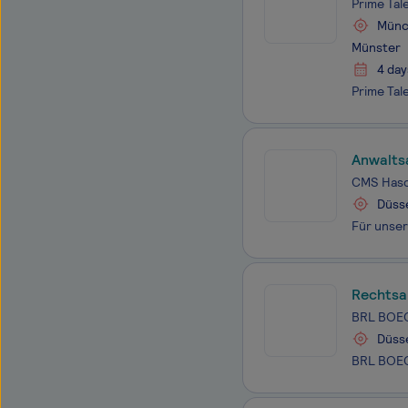
Prime Tal
Münch
Münster
4 day
Anwalts
CMS Hasc
Düss
Rechtsa
BRL BOE
Düss