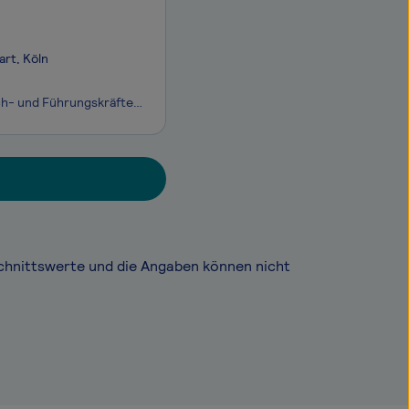
art, Köln
Prime Talents ist eine spezialisierte Personalberatung die die Vermittlung von Fach- und Führungskräften im kaufmännischen Bereich anbietet. Unser Fokus liegt hierbei auf den Bereichen Legal und Finance. Wir arbeiten hierbei ausschließlich im Rahmen der direkten Personalvermittlung für Unternehmen a
chnittswerte und die Angaben können nicht