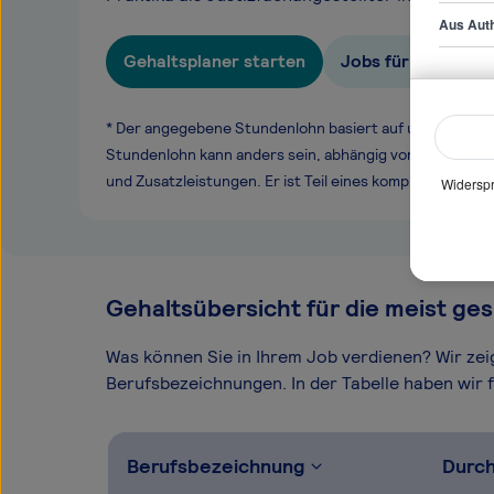
Aus Auth
Gehaltsplaner starten
Jobs für Justizfac
* Der angegebene Stundenlohn basiert auf unseren ge
Stundenlohn kann anders sein, abhängig von Überstund
und Zusatzleistungen. Er ist Teil eines komplexen Ver
Widerspr
Gehaltsübersicht für die meist ges
Was können Sie in Ihrem Job verdienen? Wir ze
Berufsbezeichnungen. In der Tabelle haben wir fü
Berufsbezeichnung
Durch