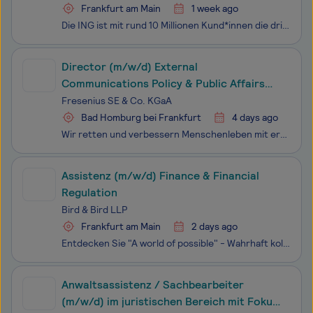
Frankfurt am Main
1 week ago
Die ING ist mit rund 10 Millionen Kund*innen die drittgrößte Privatkundenbank in Deutschland. Wer bei der ING arbeitet, macht nicht einfach einen Job. Arbeiten bei uns ist die Chance, etwas zu verändern. Wie das geht? Indem wir als globale Bank das Leben von Millionen Menschen berühren und dana
Director (m/w/d) External
Communications Policy & Public Affairs
(Pressesprecher/in)
Fresenius SE & Co. KGaA
Bad Homburg bei Frankfurt
4 days ago
Wir retten und verbessern Menschenleben mit erschwinglichen, zugänglichen und innovativen Gesundheitsprodukten und höchster Qualität in der klinischen Versorgung.Das Unternehmen besteht aus den operativen Unternehmensbereichen Fresenius Kabi und Fresenius Helios. Fresenius Helios ist mit 140 Kranken
Assistenz (m/w/d) Finance & Financial
Regulation
Bird & Bird LLP
Frankfurt am Main
2 days ago
Entdecken Sie "A world of possible" - Wahrhaft kollegial, super neugierig, rundum respektvoll – bei Bird & Bird zu arbeiten, bedeutet immer wieder neue Möglichkeiten zu entdecken. Wir sind stolz auf unsere unterstützende Arbeitsumgebung, in der jede und jeder Mitarbeitende als Expert:in und Mens
Anwaltsassistenz / Sachbearbeiter
(m/w/d) im juristischen Bereich mit Fokus