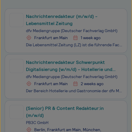
Nachrichtenredakteur (m/w/d) -
Lebensmittel Zeitung
dfv Mediengruppe (Deutscher Fachverlag GmbH)
Frankfurt am Main
1 week ago
Die Lebensmittel Zeitung (LZ) ist die führende Fach- und Wirtschaftszeitung der Konsumgüterbranche in Deutschland. Wer aktuelle Nachrichten, Analysen und Hintergrundberichte zu Unternehmensstrategien, Sortiments- und Vertriebskonzepten deutscher und internationaler Händler und Konsumgüterhersteller
Nachrichtenredakteur Schwerpunkt
Digitalisierung (w/m/d) - Hotellerie und
Gastronomie
dfv Mediengruppe (Deutscher Fachverlag GmbH)
Frankfurt am Main
2 weeks ago
Der Bereich Hotellerie und Gastronomie der dfv Mediengruppe vereint die Medienmarken ahgz (Allgemeine Hotel- und Gastronomie-Zeitung), foodservice und gv-praxis. Mit diesem breitaufgestellten Portfolio bieten wir ein umfassendes Informationsangebot für die Entscheider in den Zielmärkten Hotellerie,
(Senior) PR & Content Redakteur:in
(m/w/d)
PB3C GmbH
Berlin, Frankfurt am Main, München,