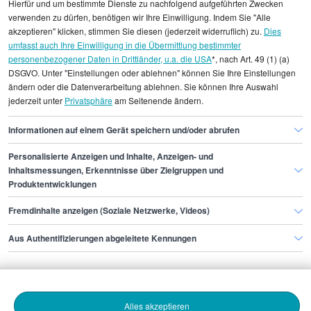
Hierfür und um bestimmte Dienste zu nachfolgend aufgeführten Zwecken
statistischen Erhebungen durch StepStone. Es sind
verwenden zu dürfen, benötigen wir Ihre Einwilligung. Indem Sie "Alle
Durchschnittswerte und die Angaben können nicht
akzeptieren" klicken, stimmen Sie diesen (jederzeit widerruflich) zu.
Dies
umfasst auch Ihre Einwilligung in die Übermittlung bestimmter
einzelnen Stellenangeboten zugeordnet werden.
personenbezogener Daten in Drittländer, u.a. die USA
*, nach Art. 49 (1) (a)
DSGVO. Unter "Einstellungen oder ablehnen" können Sie Ihre Einstellungen
Gehaltsinformationen
Medien
Journalist/in
ändern oder die Datenverarbeitung ablehnen. Sie können Ihre Auswahl
jederzeit unter
Privatsphäre
am Seitenende ändern.
Journalist/in Frankfurt am Main
Informationen auf einem Gerät speichern und/oder abrufen
Personalisierte Anzeigen und Inhalte, Anzeigen- und
Finde den Job,
Inhaltsmessungen, Erkenntnisse über Zielgruppen und
Produktentwicklungen
der zu dir passt.
Fremdinhalte anzeigen (Soziale Netzwerke, Videos)
Stepstone
Aus Authentifizierungen abgeleitete Kennungen
Bewerbende
Alles akzeptieren
Arbeitgebende