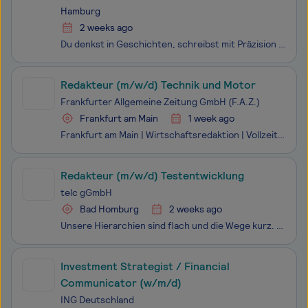
Hamburg
2 weeks ago
Du denkst in Geschichten, schreibst mit Präzision und verstehst Kommunikation als strategisches Instrument?Dann bist du bei uns genau richtig.Wir sind eine PR- und Kommunikationsagentur mit Fokus auf Zukunftsthemen. Für unsere Kunden aus den Bereichen Immobilien, Infrastruktur und Finanzen, ESG, Tec
Redakteur (m/w/d) Technik und Motor
Frankfurter Allgemeine Zeitung GmbH (F.A.Z.)
Frankfurt am Main
1 week ago
Frankfurt am Main | Wirtschaftsredaktion | Vollzeit | ab 1. Oktober 2026 Redakteur (m/w/d) Technik und Motor Die Frankfurter Allgemeine Zeitung ist weit über die Landesgrenzen hinaus für ihren ausgezeichneten Journalismus bekannt. Wir stehen mit unseren Mitarbeiterinnen und Mitarbeitern aktiv für di
Redakteur (m/w/d) Testentwicklung
telc gGmbH
Bad Homburg
2 weeks ago
Unsere Hierarchien sind flach und die Wege kurz. Wir identifizieren uns mit dem Konzept des lebenslangen Lernens und bieten Ihnen ein freundliches, professionelles Arbeitsumfeld in einem expandierenden Bildungsunternehmen. 30 Tage Jahresurlaub und regelmäßige bezahlte Weiterbildung sind für uns selb
Investment Strategist / Financial
Communicator (w/m/d)
ING Deutschland