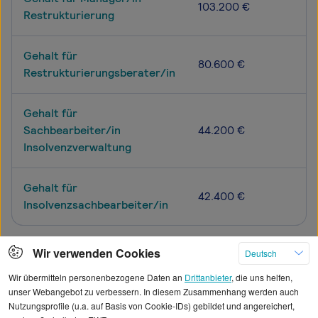
103.200 €
Restrukturierung
Gehalt für
80.600 €
Restrukturierungsberater/in
Gehalt für
Sachbearbeiter/in
44.200 €
Insolvenzverwaltung
Gehalt für
42.400 €
Insolvenzsachbearbeiter/in
Wir verwenden Cookies
Deutsch
Mehr
Wir übermitteln personenbezogene Daten an
Drittanbieter
, die uns helfen,
unser Webangebot zu verbessern. In diesem Zusammenhang werden auch
Nutzungsprofile (u.a. auf Basis von Cookie-IDs) gebildet und angereichert,