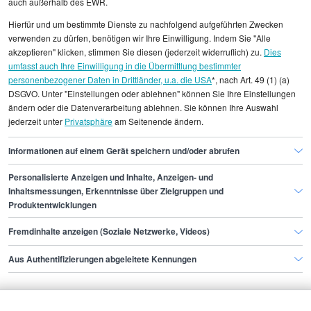
auch außerhalb des EWR.
Alle angezeigten Gehaltsdaten beruhen auf
Hierfür und um bestimmte Dienste zu nachfolgend aufgeführten Zwecken
statistischen Erhebungen durch StepStone. Es sind
verwenden zu dürfen, benötigen wir Ihre Einwilligung. Indem Sie "Alle
Durchschnittswerte und die Angaben können nicht
akzeptieren" klicken, stimmen Sie diesen (jederzeit widerruflich) zu.
Dies
umfasst auch Ihre Einwilligung in die Übermittlung bestimmter
einzelnen Stellenangeboten zugeordnet werden.
personenbezogener Daten in Drittländer, u.a. die USA
*, nach Art. 49 (1) (a)
DSGVO. Unter "Einstellungen oder ablehnen" können Sie Ihre Einstellungen
Gehaltsinformationen
Finanzen
ändern oder die Datenverarbeitung ablehnen. Sie können Ihre Auswahl
jederzeit unter
Privatsphäre
am Seitenende ändern.
Insolvenzberater/in
Insolvenzberater/in Hamburg
Informationen auf einem Gerät speichern und/oder abrufen
Personalisierte Anzeigen und Inhalte, Anzeigen- und
Finde den Job,
Inhaltsmessungen, Erkenntnisse über Zielgruppen und
Produktentwicklungen
der zu dir passt.
Fremdinhalte anzeigen (Soziale Netzwerke, Videos)
Stepstone
Aus Authentifizierungen abgeleitete Kennungen
Bewerbende