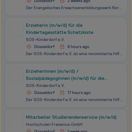
Düsseldorf
2 weeks ago
Der Evangelisches Erwachsenenbildungswerk Nordrhein e.V. ist ein anerkannter Träger der Weiterbildung in Nordrhein-Westfalen. Zum 01.03.2027 suchen wir für die Stelle (50%) einer pädagogisch qualifizierten Theologischen Studienleitung in unserer Geschäfts- und Studienstelle in Düsseldorf eine*n Theo
Erzieherin (m/w/d) für die
Kindertagesstätte Schatzkiste
SOS-Kinderdorf e.V.
Düsseldorf
6 hours ago
Der SOS-Kinderdorf e.V. ist eine renommierte Hilfsorganisation und ein freier, gemeinnütziger Träger der Kinder- und Jugendhilfe mit 38 Einrichtungen im gesamten Bundesgebiet und rund 5.200 Mitarbeiterinnen und Mitarbeitern.Das SOS-Kinderdorf Düsseldorf ist seit 2009 mit verschiedenen Angeboten für
Erzieherinnen (m/w/d) /
Sozialpädagoginnen (m/w/d) für die
Geschwisterwohngruppe
SOS-Kinderdorf e.V.
Düsseldorf
17 hours ago
Der SOS-Kinderdorf e.V. ist eine renommierte Hilfsorganisation und ein freier, gemeinnütziger Träger der Kinder- und Jugendhilfe mit 38 Einrichtungen im gesamten Bundesgebiet und rund 5.200 Mitarbeiterinnen und Mitarbeitern.Das SOS-Kinderdorf Düsseldorf ist eine Einrichtung des bundesweit etablierte
Mitarbeiter Studierendenservice (m/w/d)
Hochschulen Fresenius GmbH
Düsseldorf
1 week ago