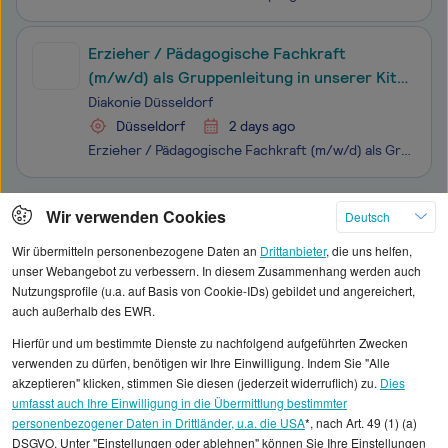
Erzieher / Pädagogische Fachkraft
(m/w/d) als Gruppenleitung in unserer Kita
Niederrheinstr. in Düsseldorf-Lohausen
Diakonie Düsseldorf
Düsseldorf
2 days ago
Erzieher / Pädagogische Fachkraft (m/w/d) als Gruppenleitung in unserer Kita Niederrheinstr. in Düsseldorf-Lohausen Wir suchen Sie als Erzieher / pädagogische Fachkraft (m/w/d) in der Position der Gruppenleitung für unsere Kita auf der Niederrheinstr. in Düsseldorf-Lohausen. Die Einrichtung verfügt
Klicken Sie hier, um weitere Angebote anzuzeigen
Wir verwenden Cookies
Deutsch
Wir übermitteln personenbezogene Daten an
Drittanbieter
, die uns helfen,
unser Webangebot zu verbessern. In diesem Zusammenhang werden auch
Nutzungsprofile (u.a. auf Basis von Cookie-IDs) gebildet und angereichert,
auch außerhalb des EWR.
Alle angezeigten Gehaltsdaten beruhen auf
Hierfür und um bestimmte Dienste zu nachfolgend aufgeführten Zwecken
statistischen Erhebungen durch StepStone. Es sind
verwenden zu dürfen, benötigen wir Ihre Einwilligung. Indem Sie "Alle
Durchschnittswerte und die Angaben können nicht
akzeptieren" klicken, stimmen Sie diesen (jederzeit widerruflich) zu.
Dies
umfasst auch Ihre Einwilligung in die Übermittlung bestimmter
einzelnen Stellenangeboten zugeordnet werden.
personenbezogener Daten in Drittländer, u.a. die USA
*, nach Art. 49 (1) (a)
DSGVO. Unter "Einstellungen oder ablehnen" können Sie Ihre Einstellungen