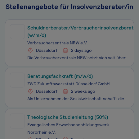
Stellenangebote für Insolvenzberater/in
Schuldnerberater/Verbraucherinsolvenzberater
(w/m/d)
Verbraucherzentrale NRW e.V.
Düsseldorf
2 days ago
Die Verbraucherzentrale NRW setzt sich seit über 65 Jahren vielseitig für die Interessen und Themen der Verbraucher:innen ein. Als unabhängige und zuverlässige Organisation informieren und beraten wir zu den Fragen des Verbraucheralltags und unterstützen Verbraucher:innen bei der Durchsetzung ihrer
Beratungsfachkraft (m/w/d)
ZWD Zukunftswerkstatt Düsseldorf GmbH
Düsseldorf
2 weeks ago
Als Unternehmen der Sozialwirtschaft schafft die ZWD berufliche Perspektiven und wirkt an der Lösung ge­sell­schaftlicher Probleme mit. In der Beratungsstelle Er­werbslosigkeit und Arbeit erhalten Ratsuchende Bera­tung bei sozialrechtlichen Fragestellungen. Im i-Punkt Arbeit Rath finden Langzeitarbe
Theologische Studienleitung (50%)
Evangelisches Erwachsenenbildungswerk
Nordrhein e.V.