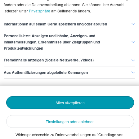
Gehaltsinformationen
Finanzen
ändern oder die Datenverarbeitung ablehnen. Sie können Ihre Auswahl
jederzeit unter
Privatsphäre
am Seitenende ändern.
Insolvenzberater/in
Insolvenzberater/in Düsseldorf
Informationen auf einem Gerät speichern und/oder abrufen
Personalisierte Anzeigen und Inhalte, Anzeigen- und
Finde den Job,
Inhaltsmessungen, Erkenntnisse über Zielgruppen und
Produktentwicklungen
der zu dir passt.
Fremdinhalte anzeigen (Soziale Netzwerke, Videos)
Stepstone
Aus Authentifizierungen abgeleitete Kennungen
Bewerbende
Alles akzeptieren
Arbeitgebende
Einstellungen oder ablehnen
Download
Widerspruchsrechte zu Datenverarbeitungen auf Grundlage von