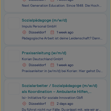
Next Generation Education. Since 1848. Die Hochschule Fresenius ist Teil der Carl Remigius Fresenius Education Group und zählt zu den größten und renommiertesten privaten Hochschulen des Landes. Die Hochschule bietet 120 innovative Bachelor- und Masterstudiengänge sowie Aus- und Weiterbildungen
Sozialpädagoge (m/w/d)
Impuls Personal GmbH
Düsseldorf
1 week ago
Pädagogische Arbeit ist deine Leidenschaft? Dann suchen wir Dich! Dein Mehrwert als Sozialpädagogin (m/w/d)* bei uns – Weil du wichtig bist!
Praxisanleitung (w/m/d)
Korian Deutschland GmbH
Düsseldorf
1 week ago
Praxisanleiter:in (w/m/d) bei Korian: Hier gehst Du in Führung! Du teilst gerne Dein Wissen und dir geht das Herz auf, wenn andere Menschen durch Deine Führung lernen und wachsen? Dann suchen wir mit diesem Stellenangebot genau Dich! Als Praxisanleiter:in (w/m/d) übernimmst Du die praktische Ausb
Sozialarbeiter / Sozialpädagoge (m/w/d)
als Koordination – Ambulante Hilfen,
Familienberatung & Kinderschutz
Isi- Initiative für soziale Innovation GbR
Düsseldorf
2 days ago
Du führst nicht nur Fälle. Du prägst mit, wie wir arbeiten.Kein Konzern. Keine fünf Freigabeschleifen. Kein „Bitte wenden Sie sich an die zuständige Fachabteilung“.ISI ist ein wachsender Träger der Kinder-, Jugend- und Familienhilfe in Düsseldorf. Unsere ambulanten Hilfen bestehen bereits und werden