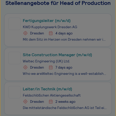
Stellenangebote für Head of Production
Fertigungsleiter (m/w/d)
KWD Kupplungswerk Dresden AG
Dresden
4 days ago
Mit dem Sitz im Herzen von Dresden nehmen wir im traditionsreichen sächsischen Maschinenbau als Spezialunternehmen zur Herstellung von Kupplungen eine Sonderstellung ein und sind damit zukunftssicher aufgestellt und resilient gegenüber den Marktschwankungen.Mit konstruktiv und fertigungstechnisch an
Site Construction Manager (m/w/d)
Weltec Engineering (UK) Ltd.
Dresden
7 days ago
Who we areWeltec Engineering is a well-established provider of Mechanical and Electrical engineering services, delivering complex, high-quality solutions across Europe. We support major clients in the Semiconductor, Pharma/Biopharma, and Advanced Manufacturing sectors and are committed to the highes
Leiter/in Technik (m/w/d)
Feldschlößchen Aktiengesellschaft
Dresden
2 weeks ago
Die mittelständische Feldschlößchen AG ist Teil eines eigentümergeführten Brauereiverbundes mit Standorten in Deutschland und Frankreich. Als sächsisches Traditionsunternehmen mit Sitz in Dresden sind wir national und international überdurchschnittlich erfolgreich. Feldschlößchen steht für erstklas