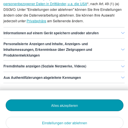
personenbezogener Daten in Drittländer, u.a. die USA
*, nach Art. 49 (1) (a)
DSGVO. Unter "Einstellungen oder ablehnen" können Sie Ihre Einstellungen
Gehaltsinformationen
Fertigung, Produktion
ändern oder die Datenverarbeitung ablehnen. Sie können Ihre Auswahl
jederzeit unter
Privatsphäre
am Seitenende ändern.
Head of Production
Head of Production Dresden
Informationen auf einem Gerät speichern und/oder abrufen
Personalisierte Anzeigen und Inhalte, Anzeigen- und
Finde den Job,
Inhaltsmessungen, Erkenntnisse über Zielgruppen und
Produktentwicklungen
der zu dir passt.
Fremdinhalte anzeigen (Soziale Netzwerke, Videos)
Stepstone
Aus Authentifizierungen abgeleitete Kennungen
Bewerbende
Alles akzeptieren
Arbeitgebende
Einstellungen oder ablehnen
Download