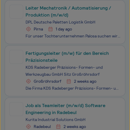
Leiter Mechatronik / Automatisierung /
Produktion (m/w/d)
DPL Deutsche Paletten Logistik GmbH
Pirna
1 day ago
Für unser Tochterunternehmen Palosa suchen wir am Standort Pirna einen: Leiter Mechatronik / Automatisierung / Produktion (m/w/d)
Fertigungsleiter (m/w) für den Bereich
Präzisionsteile
KDS Radeberger Präzisions- Formen- und
Werkzeugbau GmbH Sitz Großröhrsdorf
Großröhrsdorf
2 weeks ago
Die Firma KDS Radeberger Präzisions- Formen- und Werkzeugbau GmbH zählt seit mehr als 25 Jahren zu den namhaften regionalen Anbietern für die Entwicklung, Konstruktion und Herstellung von Präzisionswerkzeugen. Haupteinsatzgebiet unserer Spritzgieß-, Druckguss- und Presswerkzeuge ist die Herstellung
Job als Teamleiter (m/w/d) Software
Engineering in Radebeul
Kurita Industrial Solutions GmbH
Radebeul
2 weeks ago