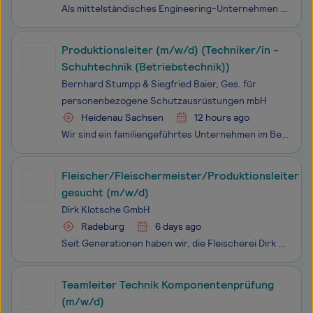
Als mittelständisches Engineering-Unternehmen unterstützen wir seit 17 Jahren unsere Kunden bei der Planung, Projektierung, Montage und Inbetriebnahme schlüsselfertiger Wasseraufbereitungs- und Prozessanlagen. Um unsere ambitionierten Wachstumsziele zu erreichen suchen wir deutschlandweit schnellstm
Produktionsleiter (m/w/d) (Techniker/in -
Schuhtechnik (Betriebstechnik))
Bernhard Stumpp & Siegfried Baier, Ges. für
personenbezogene Schutzausrüstungen mbH
Heidenau Sachsen
12 hours ago
Wir sind ein familiengeführtes Unternehmen im Bereich der industriellen Schuhfertigung mit Sitz in Heidenau. Unser Schwerpunkt liegt in der Produktion von Feuerwehr-, Rettungsdienst- und Einsatzstiefeln. Für unseren Produktionsstandort in Heidenau suchen wir einen durchsetzungsstarken Produktionsle
Fleischer/Fleischermeister/Produktionsleiter
gesucht (m/w/d)
Dirk Klotsche GmbH
Radeburg
6 days ago
Seit Generationen haben wir, die Fleischerei Dirk Klotsche, uns der Aufgabe verschrieben, unsere Kunden mit gutem, frischen Fleisch, wunderbarer Wurst und genussvollen Spezialitäten zu verwöhnen. Handwerkliche Meisterschaft, Sorgfalt und Engagement sind und bleiben die Grundlagen für eine Qualität,
Teamleiter Technik Komponentenprüfung
(m/w/d)