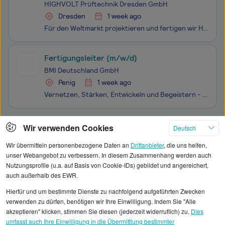
HIGHVOLT Prüftechnik Dresden GmbH
Dresden
1 week ago
Für den Weltmarkt projektieren und fertigen wir Hochspannungs- und Hochstromprüfsysteme zur Prüfung von Energiekabeln, Hochspannungstransformatoren und weiteren Geräten der elektrischen Energieübertragung. Mit unseren innovativen Produkten und digitalen Lösungen unterstützen wir den Netzausbau für e
Fertigungsleiter (m/w/d)
BMI Deutschland GmbH
Penig
1 week ago
Vernetzen, Stärken, Entwickeln und Begeistern - das sind die Werte, die uns antreiben und die BMI zu einem Unternehmen machen, in dem Sie sich entfalten und wachsen können. BMI ist der einzige Hersteller, der beides aus einer Hand bietet: Steil- und Flachdachsysteme für Wohn- und Nutzgebäude. Wir ve
Klicken Sie hier, um weitere Angebote anzuzeigen
Wir verwenden Cookies
Deutsch
Wir übermitteln personenbezogene Daten an
Drittanbieter
, die uns helfen,
unser Webangebot zu verbessern. In diesem Zusammenhang werden auch
Nutzungsprofile (u.a. auf Basis von Cookie-IDs) gebildet und angereichert,
auch außerhalb des EWR.
Alle angezeigten Gehaltsdaten beruhen auf
Hierfür und um bestimmte Dienste zu nachfolgend aufgeführten Zwecken
statistischen Erhebungen durch StepStone. Es sind
verwenden zu dürfen, benötigen wir Ihre Einwilligung. Indem Sie "Alle
Durchschnittswerte und die Angaben können nicht
akzeptieren" klicken, stimmen Sie diesen (jederzeit widerruflich) zu.
Dies
umfasst auch Ihre Einwilligung in die Übermittlung bestimmter
einzelnen Stellenangeboten zugeordnet werden.