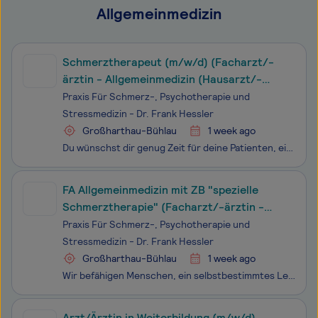
Allgemeinmedizin
Schmerztherapeut (m/w/d) (Facharzt/-
ärztin - Allgemeinmedizin (Hausarzt/-
ärztin))
Praxis Für Schmerz-, Psychotherapie und
Stressmedizin - Dr. Frank Hessler
Großharthau-Bühlau
1 week ago
Du wünschst dir genug Zeit für deine Patienten, ein wertschätzendes Miteinander im Team und echte ganzheitliche Medizin statt Fließband-Sprechstunde? Dann könnte das genau dein Platz sein. Wir befähigen Menschen, ein selbstbestimmtes Leben voll innerer Zufriedenheit und Gesundheit aufzubauen. Dabei
FA Allgemeinmedizin mit ZB "spezielle
Schmerztherapie" (Facharzt/-ärztin -
Allgemeinmedizin (Hausarzt/-ärztin))
Praxis Für Schmerz-, Psychotherapie und
Stressmedizin - Dr. Frank Hessler
Großharthau-Bühlau
1 week ago
Wir befähigen Menschen, ein selbstbestimmtes Leben voll innerer Zufriedenheit und Gesundheit aufzubauen. Dabei schaffen wir sowohl für unser Team als auch für unsere Patienten ein freundliches, wertschätzendes und erfolgreiches Umfeld. Unser Ziel ist es, eine Atmosphäre zu kreieren, in der sich jede
Arzt/Ärztin in Weiterbildung (m/w/d)