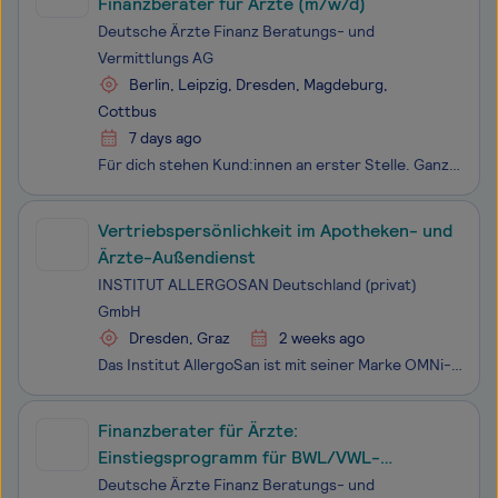
Finanzberater für Ärzte (m/w/d)
Deutsche Ärzte Finanz Beratungs- und
Vermittlungs AG
Berlin, Leipzig, Dresden, Magdeburg,
Cottbus
7 days ago
Für dich stehen Kund:innen an erster Stelle. Ganz gleich, ob du diese in deiner bisherigen Tätigkeit als Klient:in, Mandant:in oder als Gast bezeichnet hast. Du wünschst dir eine berufliche Veränderung und bringst eine hohe Lernbereitschaft mit? Dann bist du bei uns genau richtig! Die Deutsche Ärzt
Vertriebspersönlichkeit im Apotheken- und
Ärzte-Außendienst
INSTITUT ALLERGOSAN Deutschland (privat)
GmbH
Dresden, Graz
2 weeks ago
Das Institut AllergoSan ist mit seiner Marke OMNi-BiOTiC® seit Jahren die Nummer 1 am europäischen Probiotika-Markt sowie in über 40 Ländern weltweit vertreten. Denn 30 Jahre Erfahrung in der Erforschung und Entwicklung von Probiotika, pflanzlichen Wirkstoffen und ortho
Finanzberater für Ärzte:
Einstiegsprogramm für BWL/VWL-
Absolventen im Vertrieb (m/w/d)
Deutsche Ärzte Finanz Beratungs- und