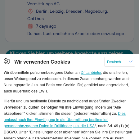
Vermittlungs AG
Berlin, Leipzig, Dresden, Magdeburg,
Cottbus
7 days ago
Du hast Lust endlich ins Arbeitsleben einzusteigen und Geld zu verdienen? Dann bist du bei uns richtig. Als Finanzberater:in für Ärzte (m/w/d) lernst du im Training on the job Mediziner:innen bedarfsgerecht zu beraten und passgenaue Lösungen zu Finanz- und Versicherungsfragen zu finden. Die Deutsch
Klicken Sie hier, um weitere Angebote anzuzeigen
Wir verwenden Cookies
Deutsch
Wir übermitteln personenbezogene Daten an
Drittanbieter
, die uns helfen,
unser Webangebot zu verbessern. In diesem Zusammenhang werden auch
Nutzungsprofile (u.a. auf Basis von Cookie-IDs) gebildet und angereichert,
Alle angezeigten Gehaltsdaten beruhen auf
auch außerhalb des EWR.
statistischen Erhebungen durch StepStone. Es sind
Hierfür und um bestimmte Dienste zu nachfolgend aufgeführten Zwecken
Durchschnittswerte und die Angaben können nicht
verwenden zu dürfen, benötigen wir Ihre Einwilligung. Indem Sie "Alle
einzelnen Stellenangeboten zugeordnet werden.
akzeptieren" klicken, stimmen Sie diesen (jederzeit widerruflich) zu.
Dies
umfasst auch Ihre Einwilligung in die Übermittlung bestimmter
personenbezogener Daten in Drittländer, u.a. die USA
*, nach Art. 49 (1) (a)
Gehaltsinformationen
Gesundheit
DSGVO. Unter "Einstellungen oder ablehnen" können Sie Ihre Einstellungen
Facharzt/ärztin Allgemeinmedizin
ändern oder die Datenverarbeitung ablehnen. Sie können Ihre Auswahl