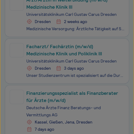
Medizinische Klinik III
Universitätsklinikum Carl Gustav Carus Dresden
Dresden
2 weeks ago
Medizinische Versorgung: Ärztliche Tätigkeit auf Stationen und Ambulanzen der Medizinischen Klinik III und des Zentrums für Innere Medizin Lehre: Arbeit als Tutor*in in der Studierendenausbildung, Durchführung von Stationslehrvisiten, Organisation und Durchführung von Praktika der Inneren Mediz
Facharzt/ Fachärztin (m/w/d)
Medizinische Klinik und Poliklinik III
Universitätsklinikum Carl Gustav Carus Dresden
Dresden
3 days ago
Unser Studienzentrum ist spezialisiert auf die Durchführung hochwertiger, klinischer Studien (Phase II-IV) im Bereich Stoffwechselerkrankungen. Wir arbeiten eng mit Sponsoren und universitären Partnern zusammen, um innovative Therapieansätze für Diabetes mellitus, Adipositas, MASH (Fettleber) und Li
Finanzierungsspezialist als Finanzberater
für Ärzte (m/w/d)
Deutsche Ärzte Finanz Beratungs- und
Vermittlungs AG
Kassel, Gießen, Jena, Dresden
7 days ago