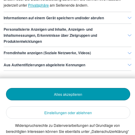
jederzeit unter
Privatsphäre
am Seitenende ändern.
Facharzt/ärztin Allgemeinmedizin Dresden
Informationen auf einem Gerät speichern und/oder abrufen
Personalisierte Anzeigen und Inhalte, Anzeigen- und
Finde den Job,
Inhaltsmessungen, Erkenntnisse über Zielgruppen und
Produktentwicklungen
der zu dir passt.
Fremdinhalte anzeigen (Soziale Netzwerke, Videos)
Stepstone
Aus Authentifizierungen abgeleitete Kennungen
Bewerbende
Alles akzeptieren
Arbeitgebende
Einstellungen oder ablehnen
Download
Widerspruchsrechte zu Datenverarbeitungen auf Grundlage von
berechtigten Interessen können Sie ebenfalls unter „Datenschutzerklärung“
The Stepstone Group GmbH © 2026