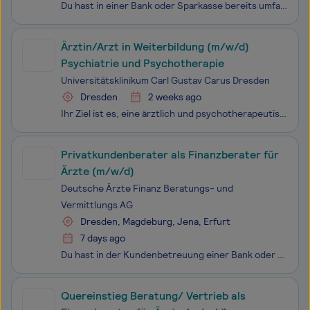
Du hast in einer Bank oder Sparkasse bereits umfangreiches Know-how im Finanzierungsgeschäft gesammelt und möchtest deine Karriere nun selbst gestalten – statt fremdbestimmt von starren Bankstrukturen und Hierarchien zu sein? Oder du arbeitest bereits als selbstständige:r Finanzberater:in und wills
Ärztin/Arzt in Weiterbildung (m/w/d)
Psychiatrie und Psychotherapie
Universitätsklinikum Carl Gustav Carus Dresden
Dresden
2 weeks ago
Ihr Ziel ist es, eine ärztlich und psychotherapeutisch fundierte Facharztqualifikation Psychiatrie und Psychotherapie zu erlangen Ihre ärztliche Tätigkeit umfasst die Behandlung, Diagnostik und Führung von Patientinnen und Patienten im stationären, tagesklinischen und ambulanten und stationsäqu
Privatkundenberater als Finanzberater für
Ärzte (m/w/d)
Deutsche Ärzte Finanz Beratungs- und
Vermittlungs AG
Dresden, Magdeburg, Jena, Erfurt
7 days ago
Du hast in der Kundenbetreuung einer Bank oder Sparkasse umfangreiches Know-how aufgebaut. Nun möchtest du deine eigenen Karriereziele verfolgen, statt vorgegebene Absatzziele zu erfüllen? Dann bist du bei uns richtig. Die Deutsche Ärzte Finanz gehört zur weltweit erfolgreichen AXA Gruppe und zur a
Quereinstieg Beratung/ Vertrieb als