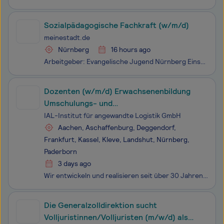
Sozialpädagogische Fachkraft (w/m/d)
meinestadt.de
Nürnberg
16 hours ago
Arbeitgeber: Evangelische Jugend Nürnberg Einsatzort: 90403 Nürnberg Die Evangelische Jugend Nürnberg (ejn) bildet den Evangelischen Jugendverband im Dekanat Nürnberg Wir suchen in Teilzeit zum 1. Oktober 2026 eine Sozialpädagogische Fachkraft (w/m/d) (Bachelor of Arts/Diplom oder vergleichbare Qu
Dozenten (w/m/d) Erwachsenenbildung
Umschulungs- und
Qualifizierungsmaßnahmen
IAL-Institut für angewandte Logistik GmbH
Aachen, Aschaffenburg, Deggendorf,
Frankfurt, Kassel, Kleve, Landshut, Nürnberg,
Paderborn
3 days ago
Wir entwickeln und realisieren seit über 30 Jahren erfolgreich Weiterbildungskonzepte und unterstützen Teilnehmer/innen dabei, sich beruflich neu zu orientieren und erfolgreich durchzustarten. Zur Verstärkung für die Teams unserer Niederlassungen suchen wir zum nächstmöglichen Zeitpunkt jeweils eine
Die Generalzolldirektion sucht
Volljuristinnen/Volljuristen (m/w/d) als