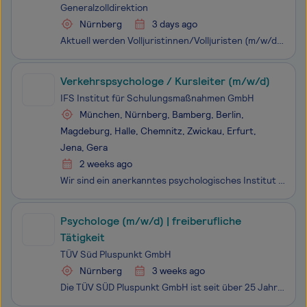
Referentin/Referent in der
Generalzolldirektion
Generalzolldirektion, Direktion V, Standort
Nürnberg
3 days ago
Nürnberg
Aktuell werden Volljuristinnen/Volljuristen (m/w/d) konkret für Dienstposten des höheren Dienstes bei der Generalzolldirektion, Direktion V - Zollrecht – am Standort Nürnberg gesucht, wobei im weiteren Verlauf der Tätigkeit in der Zollverwaltung andere fachliche und örtliche Einsatzmöglichkeiten bes
Verkehrspsychologe / Kursleiter (m/w/d)
IFS Institut für Schulungsmaßnahmen GmbH
München, Nürnberg, Bamberg, Berlin,
Magdeburg, Halle, Chemnitz, Zwickau, Erfurt,
Jena, Gera
2 weeks ago
Wir sind ein anerkanntes psychologisches Institut in privater Trägerschaft (GmbH), welches seit über 45 Jahren bundesweit psychologische Beratungen und Verkehrstherapien sowie Schulungen mit Rechtsfolgen anbietet.Unser Angebot richtet sich an Menschen, die aufgrund von Alkohol-/Drogen-/Verkehrsdelik
Psychologe (m/w/d) | freiberufliche
Tätigkeit
TÜV Süd Pluspunkt GmbH
Nürnberg
3 weeks ago
Die TÜV SÜD Pluspunkt GmbH ist seit über 25 Jahren Teil des TÜV SÜD Konzerns und Marktführer in der MPU‑Beratung. Wir sind spezialisiert auf das Fachgebiet der Verkehrspsychologie und stehen für seriöse, fachlich fundierte und empathische Begleitung unserer Klient:innen. Aktuell suchen wir freiberuf