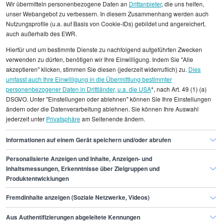
Wir übermitteln personenbezogene Daten an
Drittanbieter
, die uns helfen,
unser Webangebot zu verbessern. In diesem Zusammenhang werden auch
Nutzungsprofile (u.a. auf Basis von Cookie-IDs) gebildet und angereichert,
auch außerhalb des EWR.
Alle angezeigten Gehaltsdaten beruhen auf
Hierfür und um bestimmte Dienste zu nachfolgend aufgeführten Zwecken
statistischen Erhebungen durch StepStone. Es sind
verwenden zu dürfen, benötigen wir Ihre Einwilligung. Indem Sie "Alle
Durchschnittswerte und die Angaben können nicht
akzeptieren" klicken, stimmen Sie diesen (jederzeit widerruflich) zu.
Dies
umfasst auch Ihre Einwilligung in die Übermittlung bestimmter
einzelnen Stellenangeboten zugeordnet werden.
personenbezogener Daten in Drittländer, u.a. die USA
*, nach Art. 49 (1) (a)
DSGVO. Unter "Einstellungen oder ablehnen" können Sie Ihre Einstellungen
Gehaltsinformationen
Bildung
ändern oder die Datenverarbeitung ablehnen. Sie können Ihre Auswahl
jederzeit unter
Privatsphäre
am Seitenende ändern.
Erziehungsberater/in
Erziehungsberater/in Nürnberg
Informationen auf einem Gerät speichern und/oder abrufen
Personalisierte Anzeigen und Inhalte, Anzeigen- und
Finde den Job,
Inhaltsmessungen, Erkenntnisse über Zielgruppen und
Produktentwicklungen
der zu dir passt.
Fremdinhalte anzeigen (Soziale Netzwerke, Videos)
Stepstone
Aus Authentifizierungen abgeleitete Kennungen