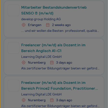
Mitarbeiter Bestandskundenvertrieb
SENSO ® (m/w/d)
develop group Holding AG
Erlangen
2 weeks ago
... und wir wollen die Besten: professionell, qualitätsorientiert, kreativ. Wir sind erfolgreich, weil wir engagierter, motivierter und zuverlässiger arbeiten. Seit mehr als 40 Jahren ist die develop group mit derzeit ca. 180 Mitarbeiterinnen und Mitarbeitern als Anbieter von Branchensoftware etabl
Freelancer (m/w/d) als Dozent:in im
Bereich Anglisch A1-C1
Learning Digital LDE GmbH
Nuremberg
3 days ago
Als zertifizierter Bildungsträger bieten wir geförderte Weiterbildungen an, die ganz flexibel von überall aus absolviert werden können. Unser modulares und innovatives Weiterbildungskonzept wird an die persönlichen Bedürfnisse angepasst, um so die Qualifikationen zu erhöhen und bessere Berufschancen
Freelancer (m/w/d) als Dozent:in im
Bereich Prince2 Foundation, Practitioner
und Agile Foundation
Learning Digital LDE GmbH
Nuremberg
3 days ago
Als zertifizierter Bildungsträger bieten wir geförderte Weiterbildungen an, die ganz flexibel von überall aus absolviert werden können. Unser modulares und innovatives Weiterbildungskonzept wird an die persönlichen Bedürfnisse angepasst, um so die Qualifikationen zu erhöhen und bessere Berufschancen