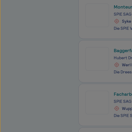
Monteur
SPIE SAG
Syke
Baggerf
Hubert D
Werl
Facharb
SPIE SAG
Wupp