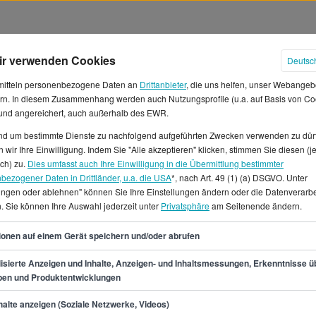
ir verwenden Cookies
Deutsc
mitteln personenbezogene Daten an
Drittanbieter
, die uns helfen, unser Webangeb
rn. In diesem Zusammenhang werden auch Nutzungsprofile (u.a. auf Basis von Co
 und angereichert, auch außerhalb des EWR.
und um bestimmte Dienste zu nachfolgend aufgeführten Zwecken verwenden zu dür
 wir Ihre Einwilligung. Indem Sie "Alle akzeptieren" klicken, stimmen Sie diesen (j
/in Gehälter in Dortmund
ich) zu.
Dies umfasst auch Ihre Einwilligung in die Übermittlung bestimmter
bezogener Daten in Drittländer, u.a. die USA
*, nach Art. 49 (1) (a) DSGVO. Unter
lungen oder ablehnen" können Sie Ihre Einstellungen ändern oder die Datenverarb
nd willst in Dortmund
. Sie können Ihre Auswahl jederzeit unter
Privatsphäre
am Seitenende ändern.
n Stundenlohn 13 € sind
ein Durchschnittsgehalt von
37
ionen auf einem Gerät speichern und/oder abrufen
i 45.700 € liegt, und die
dene Stellenanzeigen für
isierte Anzeigen und Inhalte, Anzeigen- und Inhaltsmessungen, Erkenntnisse ü
pen und Produktentwicklungen
tuell online auf
rmaßen Vollzeit- und
min.
30.400
€
alte anzeigen (Soziale Netzwerke, Videos)
aktika als