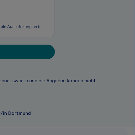
Zustellung von Brief- und Paketsendungen mit zur Verfügung gestellten Hilfsmitteln Auslieferung an 5 Werktagen (zwischen Montag und Samstag) Sendungen im Durchschnitt unter 10 kg Zustellung mit unseren Geschäftsfahrzeugen, bspw. vollelektrische Fahrzeuge
chnittswerte und die Angaben können nicht
r/in Dortmund