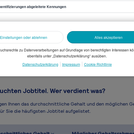
entifizierungen abgeleitete Kennungen
tungsmechaniker/in
Einstellungen oder ablehnen
Alles akzeptieren
sammelten Daten. Dein
en, Branche, Selbstständigkeit
uchsrechte zu Datenverarbeitungen auf Grundlage von berechtigten Interessen k
ebenfalls unter „Datenschutzerklärung“ ausüben.
gütungssystems.
Datenschutzerklärung
Impressum
Cookie Richtlinie
uchten Jobtitel. Wer verdient was?
igen Ihnen das durchschnittliche Gehalt und den möglichen 
r Sie die häufigsten Jobtitel aufgelistet.
schnittliches Gehalt
Möglicher Gehaltsrahme