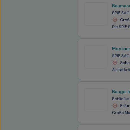
Baumasc
SPIE SAG
Groß
Monteur
SPIE SAG
Sche
Baugerä
Schliefk
Erfu