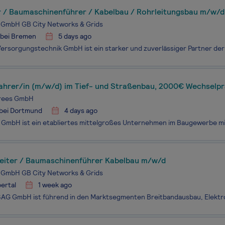
 / Baumaschinenführer / Kabelbau / Rohrleitungsbau m/w/d
 GmbH GB City Networks & Grids
 bei Bremen
5 days ago
ahrer/in (m/w/d) im Tief- und Straßenbau, 2000€ Wechselp
rees GmbH
 bei Dortmund
4 days ago
eiter / Baumaschinenführer Kabelbau m/w/d
 GmbH GB City Networks & Grids
ertal
1 week ago