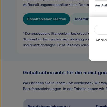
Aufbereitungsmechaniker/in in Dortmund.
Aus Auth
Gehaltsplaner starten
Jobs für Aufberei
* Der angegebene Stundenlohn basiert auf unseren ge
Stundenlohn kann anders sein, abhängig von Überstund
Widerspr
und Zusatzleistungen. Er ist Teil eines komplexen Ver
Gehaltsübersicht für die meist ges
Was können Sie in Ihrem Job verdienen? Wir ze
Berufsbezeichnungen. In der Tabelle haben wir fü
Berufsbezeichnung
Durch