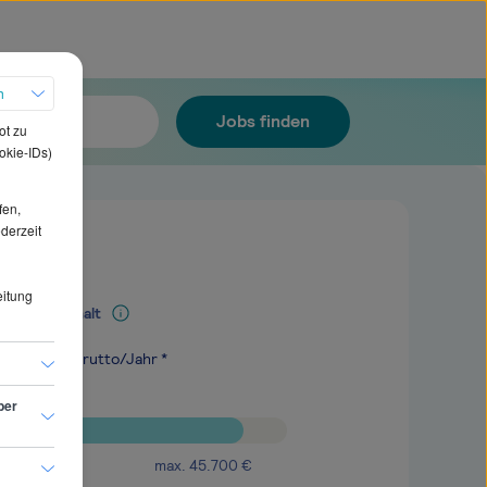
h
Jobs finden
ot zu
okie-IDs)
fen,
ederzeit
eitung
Mediangehalt
.500
€
brutto/Jahr *
ber
max.
45.700
€